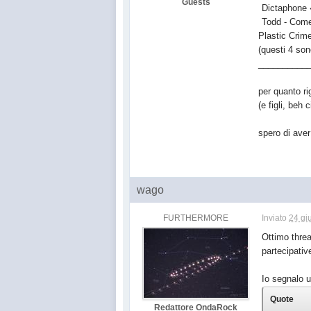
Guests
Dictaphone 
Todd - Come
Plastic Crim
(questi 4 son
__________
per quanto ri
(e figli, beh 
spero di ave
wago
FURTHERMORE
Inviato
24 gi
Ottimo threa
partecipativ
Io segnalo u
Quote
Redattore OndaRock