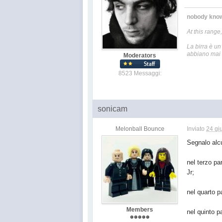
nobody knows
At this range,
La birra è un
abbiano mai v
Moderators
8523 Messaggi:
sonicam
Melonball Bounce
Inviato
24 gi
Segnalo alcu
nel terzo pa
Jr;
nel quarto p
Members
nel quinto p