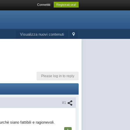
Connettiti
Registrati ora!
Visualizza nuovi contenuti
Please log in to reply
#1
chè siano fattibili e ragionevoli.
1