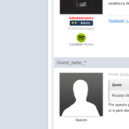
esattezza de
Administrators
Facebook
|
L
41932 Messaggi:
Location
Roma
Guest_bebo_*
Inviato
24 gi
Quote
Ricardo Vi
Per questo p
si è però de
Guests