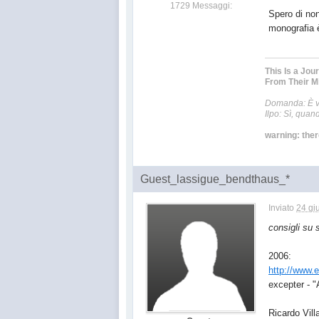
1729 Messaggi:
Spero di non
monografia è
This Is a Jou
From Their M
Domanda: È ve
Ilpo: Sì, quan
warning: there
Guest_lassigue_bendthaus_*
Inviato
24 gi
consigli su 
2006:
http://www.
excepter -
Ricardo Vill