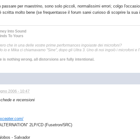
 passare per maestrino, sono solo piccoli, normalissimi errori; colgo l'occasio
 scritta molto bene (se frequentasse il forum sarei curioso di scoprire la sua i
rney Into Sound
inds To Yours
ro che in una delle vostre prime performances ingoiaste dei microfoni?
do io e Mika ci chiamavamo "Sine", dopo gli Ultra 3. Uno di noi ingoiò i microfoni e l'
 is nothing wrong. all distorsions are fully intentional.
ugno 2006 - 10:47
schede e recensioni
excepter.com/
 "ALTERNATION" 2LP/CD (Fusetron/5RC)
alobos - Salvador