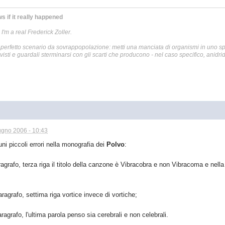
 if it really happened
 I'm a real Frederick Zoller.
 perfetto scenario da sovrappopolazione: metti una manciata di organismi in uno sp
isti e guardali sterminarsi con gli scarti che producono - nel caso specifico, anidrid
ugno 2006 - 10:43
ni piccoli errori nella monografia dei
Polvo
:
ragrafo, terza riga il titolo della canzone è Vibracobra e non Vibracoma e nell
aragrafo, settima riga vortice invece di vortiche;
aragrafo, l'ultima parola penso sia cerebrali e non celebrali.