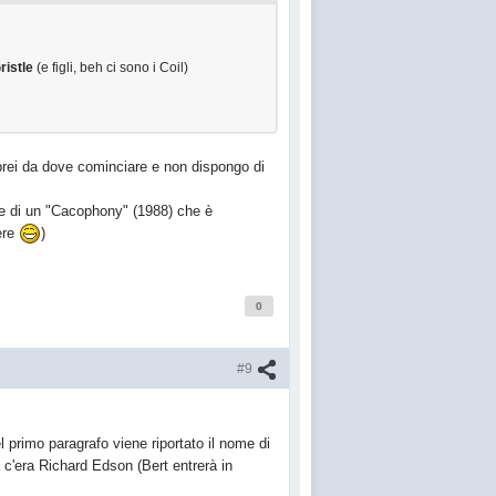
ristle
(e figli, beh ci sono i Coil)
aprei da dove cominciare e non dispongo di
re di un "Cacophony" (1988) che è
ere
)
0
#9
del primo paragrafo viene riportato il nome di
 c'era Richard Edson (Bert entrerà in