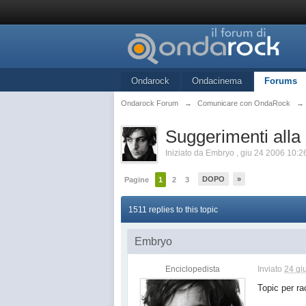
Ondarock
Ondacinema
Forums
Ondarock Forum
→
Comunicare con OndaRock
→
Suggerimenti alla
Iniziato da
Embryo
,
giu 24 2006 10:2
DOPO
»
Pagine
1
2
3
1511 replies to this topic
Embryo
Enciclopedista
Inviato
24 gi
Topic per ra