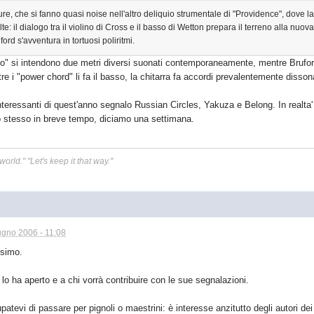
re, che si fanno quasi noise nell'altro deliquio strumentale di "Providence", dove l
olte: il dialogo tra il violino di Cross e il basso di Wetton prepara il terreno alla nuo
ord s'avventura in tortuosi poliritmi.
mo" si intendono due metri diversi suonati contemporaneamente, mentre Brufor
ltre i "power chord" li fa il basso, la chitarra fa accordi prevalentemente disson
interessanti di quest'anno segnalo Russian Circles, Yakuza e Belong. In realta'
o stesso in breve tempo, diciamo una settimana.
 world." "Let's keep it that way."
ugno 2006 - 11:08
ssimo.
 lo ha aperto e a chi vorrà contribuire con le sue segnalazioni.
atevi di passare per pignoli o maestrini: è interesse anzitutto degli autori dei t