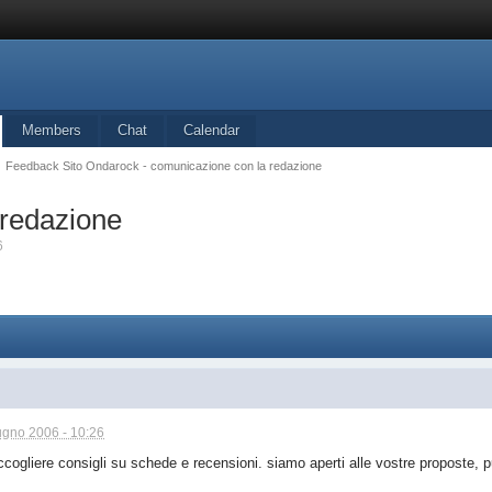
Members
Chat
Calendar
Feedback Sito Ondarock - comunicazione con la redazione
 redazione
6
ugno 2006 - 10:26
ccogliere consigli su schede e recensioni. siamo aperti alle vostre proposte, pur