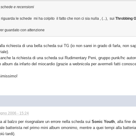
u schede e recensioni
riguarda le schede mi ha colpito il fatto che non ci sia nulla , (...), sui
Throbbing G
ver guardato con attenzione
lla richiesta di una bella scheda sui TG (io non sarei in grado di farla, non s
iale).
 anche la richiesta di una scheda sui Rudimentary Peni, gruppo punk/hc auto
 album da infarto del miocardio (grazie a webnicola per avermeli fatti conosc
simissimo!
ugno 2006 - 15:24
la al balzo per risegnalare un errore nella scheda sui
Sonic Youth
, alla fine 
le batterista nel primo mini album omonimo, mentre a quei tempi alla batteria
iù tardi).