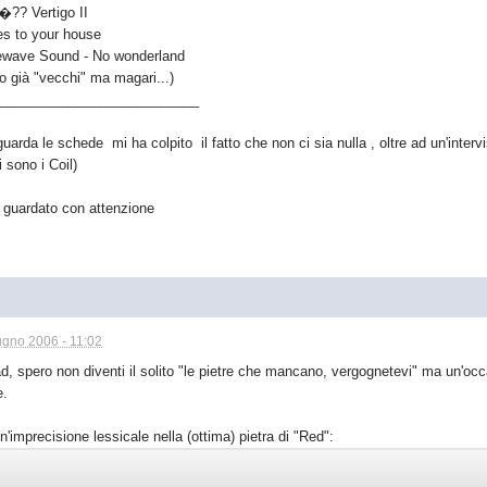
�?? Vertigo II
s to your house
ewave Sound - No wonderland
o già "vecchi" ma magari...)
___________________________
guarda le schede mi ha colpito il fatto che non ci sia nulla , oltre ad un'interv
ci sono i Coil)
r guardato con attenzione
ugno 2006 - 11:02
d, spero non diventi il solito "le pietre che mancano, vergognetevi" ma un'occ
e.
n'imprecisione lessicale nella (ottima) pietra di "Red":