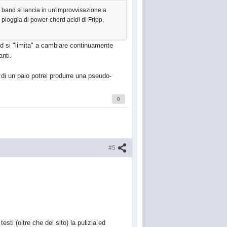
a band si lancia in un'improvvisazione a
va pioggia di power-chord acidi di Fripp,
d si "limita" a cambiare continuamente
anti.
 di un paio potrei produrre una pseudo-
0
#5
esti (oltre che del sito) la pulizia ed