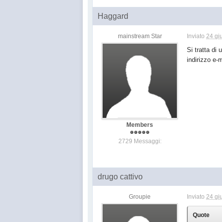
Haggard
mainstream Star
Inviato
24 gi
Si tratta di
indirizzo e-
Members
2729 Messaggi:
drugo cattivo
Groupie
Inviato
24 gi
Quote