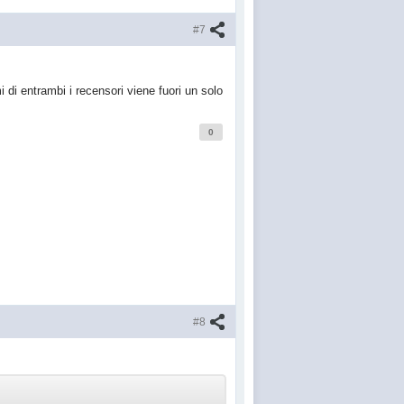
#7
i di entrambi i recensori viene fuori un solo
0
#8