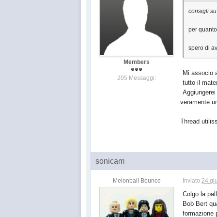
consigli s
per quanto 
spero di a
Members
Mi associo a
205 Messaggi:
tutto il mater
Aggiungerei
veramente un
Thread utilis
sonicam
Melonball Bounce
Inviato
24 gi
Colgo la pal
Bob Bert qua
formazione p