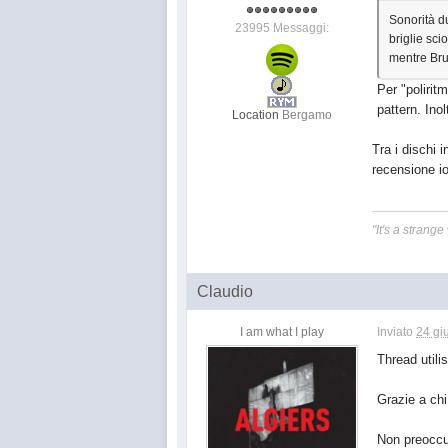
Sonorità du
23995 Messaggi:
briglie sci
mentre Bruf
Per "polirit
pattern. Ino
Location
Bergamo
Tra i dischi 
recensione i
"It's a strange
Claudio
I am what I play
Inviato
24 gi
Thread utili
Grazie a chi
Non preoccup