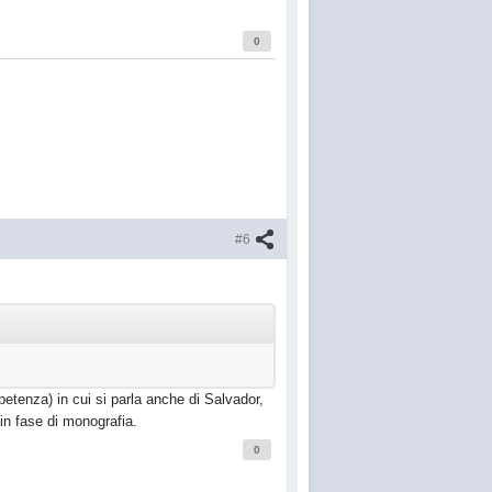
0
#6
petenza) in cui si parla anche di Salvador,
in fase di monografia.
0