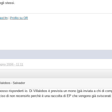
gli stessi.
ast.fm
|
Profilo su OR
ugno 2006 - 11:11
llalobos - Salvador
osso risponderti io. Di Villalobos è prevista un mono (già inviata a chi di com
ciso di non recensirlo perchè è una raccolta di EP che vengono già sviscerati 