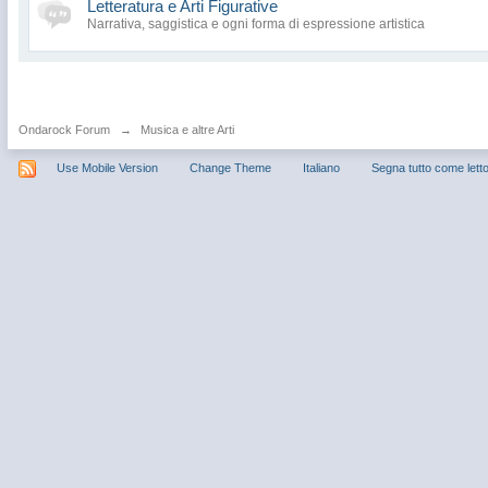
Letteratura e Arti Figurative
Narrativa, saggistica e ogni forma di espressione artistica
Ondarock Forum
→
Musica e altre Arti
Use Mobile Version
Change Theme
Italiano
Segna tutto come lett