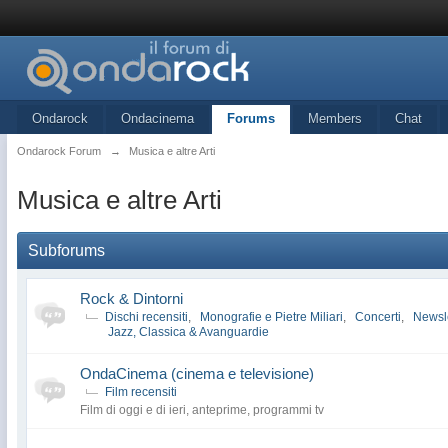
Ondarock
Ondacinema
Forums
Members
Chat
Ondarock Forum
→
Musica e altre Arti
Musica e altre Arti
Subforums
Rock & Dintorni
Dischi recensiti
,
Monografie e Pietre Miliari
,
Concerti
,
Newsle
Jazz, Classica & Avanguardie
OndaCinema (cinema e televisione)
Film recensiti
Film di oggi e di ieri, anteprime, programmi tv