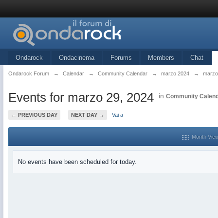
Ondarock
Ondacinema
Forums
Members
Chat
Ondarock Forum
→
Calendar
→
Community Calendar
→
marzo 2024
→
marzo
Events for marzo 29, 2024
in
Community Calen
← PREVIOUS DAY
NEXT DAY →
Vai a
Month Vie
No events have been scheduled for today.