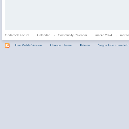
Ondarock Forum
→
Calendar
→
Community Calendar
→
marzo 2024
→
marzo 
Use Mobile Version
Change Theme
Italiano
Segna tutto come lett