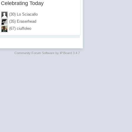
Celebrating Today
(30) Lo Sciacallo
(35) Eraserhead
(67) ciuffoleo
Community Forum Software by IP.Board 3.4.7