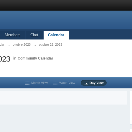
Members
Chat
Calendar
dar
→
ottobre 2023
→
ottobre 29, 2023
2023
in
Community Calendar
Month View
Week View
Day View