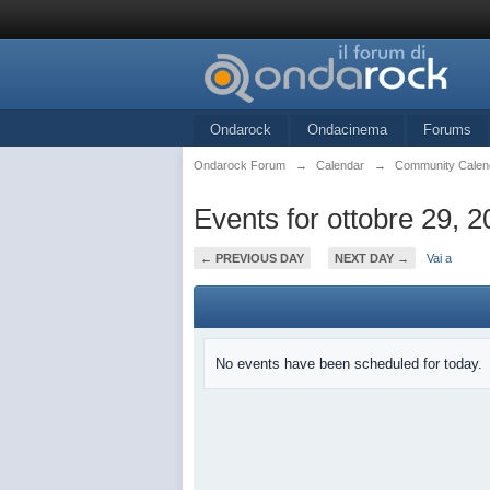
Ondarock
Ondacinema
Forums
Ondarock Forum
→
Calendar
→
Community Calen
Events for ottobre 29, 
← PREVIOUS DAY
NEXT DAY →
Vai a
No events have been scheduled for today.