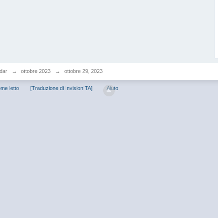
dar
→
ottobre 2023
→
ottobre 29, 2023
me letto
[Traduzione di InvisionITA]
Aiuto