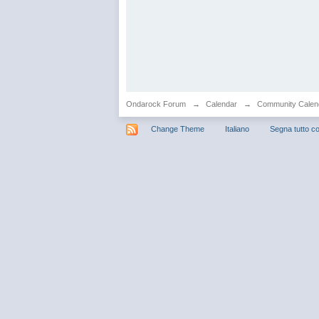
Ondarock Forum
→
Calendar
→
Community Calen
Change Theme
Italiano
Segna tutto co