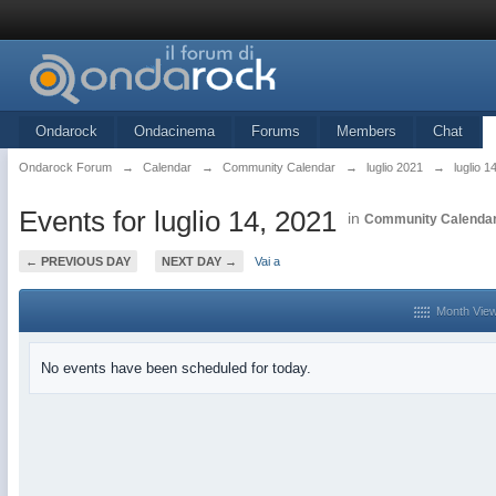
Ondarock
Ondacinema
Forums
Members
Chat
Ondarock Forum
→
Calendar
→
Community Calendar
→
luglio 2021
→
luglio 1
Events for luglio 14, 2021
in
Community Calenda
← PREVIOUS DAY
NEXT DAY →
Vai a
Month Vie
No events have been scheduled for today.