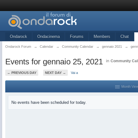
Ondarock
Ondacinema
Forums
Members
Chat
Ondarock Forum
→
Calendar
→
Community Calendar
→
gennaio 2021
→
genn
Events for gennaio 25, 2021
in
Community Cal
← PREVIOUS DAY
NEXT DAY →
Vai a
Month Vie
No events have been scheduled for today.