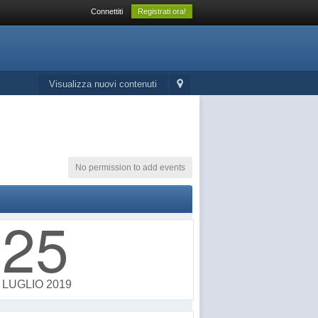
Connettiti
Registrati ora!
Visualizza nuovi contenuti
No permission to add events
25
LUGLIO 2019