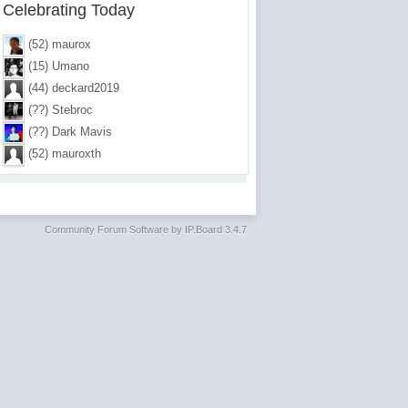
Celebrating Today
(52) maurox
(15) Umano
(44) deckard2019
(??) Stebroc
(??) Dark Mavis
(52) mauroxth
Community Forum Software by IP.Board 3.4.7