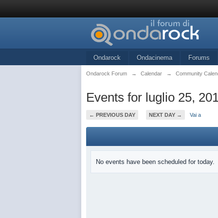
Ondarock
Ondacinema
Forums
Ondarock Forum
→
Calendar
→
Community Calen
Events for luglio 25, 20
← PREVIOUS DAY
NEXT DAY →
Vai a
No events have been scheduled for today.