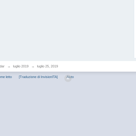
dar
→
luglio 2019
→
luglio 25, 2019
me letto
[Traduzione di InvisionITA]
Aiuto