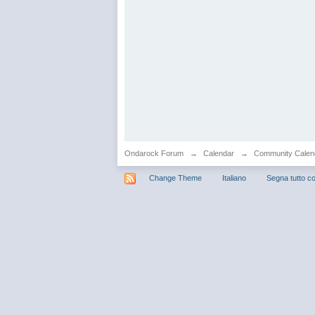
Ondarock Forum
→
Calendar
→
Community Calen
Change Theme
Italiano
Segna tutto co