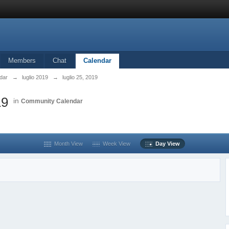
Members
Chat
Calendar
dar
→
luglio 2019
→
luglio 25, 2019
19
in
Community Calendar
Month View
Week View
Day View