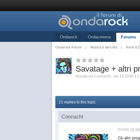
Ondarock
Ondacinema
Forums
Ondarock Forum
→
Musica e altre Arti
→
Rock & D
Savatage + altri pr
Iniziato da
Connacht
,
set 10 2006 17
21 replies to this topic
Connacht
:.::
Inviato
10 se
Gli altri pr