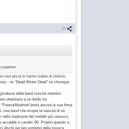
#3
o superino.
o non poco) lo hanno subito di striscio,
'heavy...ne "Dead Winter Dead" ne chiunque
ll (producer della band nonchè membro
no ottantiano a un ibrido tra
ltimo "Poets&Madmen"porta ancora la sua firma
, una band che ricopre la nascita di un
i nella tradizione del metallo più classico,
che accadde a cavallo '90. Proprio quando a
i dischi nel lato
estremo
della musica.