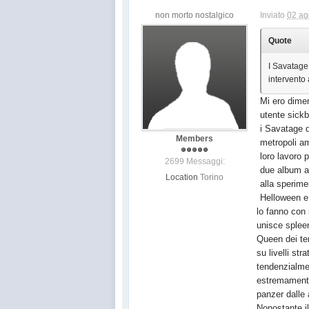
non morto nostalgico
Inviato
02 ag
Quote
I Savatage
intervento
Mi ero dimen
utente sick
i Savatage d
Members
metropoli am
loro lavoro 
2699 Messaggi:
due album al
Location
Torino
alla sperime
Helloween e 
lo fanno con 
unisce spleen
Queen dei tem
su livelli st
tendenzialme
estremamente
panzer dalle 
Nonostante il