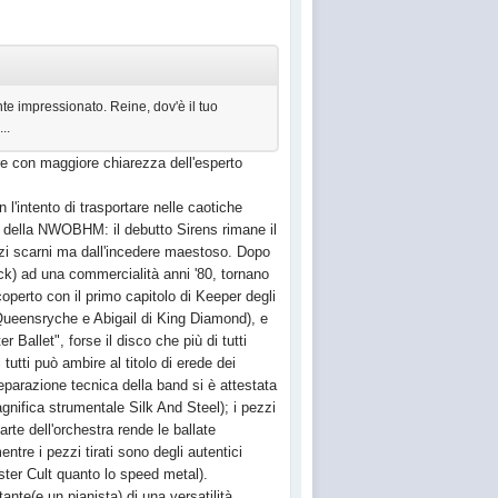
e impressionato. Reine, dov'è il tuo
..
are con maggiore chiarezza dell'esperto
l'intento di trasportare nelle caotiche
o della NWOBHM: il debutto Sirens rimane il
ezzi scarni ma dall'incedere maestoso. Dopo
ck) ad una commercialità anni '80, tornano
operto con il primo capitolo di Keeper degli
 Queensryche e Abigail di King Diamond), e
Ballet", forse il disco che più di tutti
utti può ambire al titolo di erede dei
parazione tecnica della band si è attestata
agnifica strumentale Silk And Steel); i pezzi
e dell'orchestra rende le ballate
e i pezzi tirati sono degli autentici
ster Cult quanto lo speed metal).
ante(e un pianista) di una versatilità