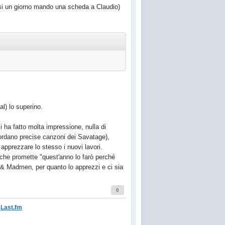
uasi un giorno mando una scheda a Claudio)
l) lo superino.
 ha fatto molta impressione, nulla di
icordano precise canzoni dei Savatage),
 apprezzare lo stesso i nuovi lavori.
 che promette "quest'anno lo farò perché
s & Madmen, per quanto lo apprezzi e ci sia
0
Last.fm