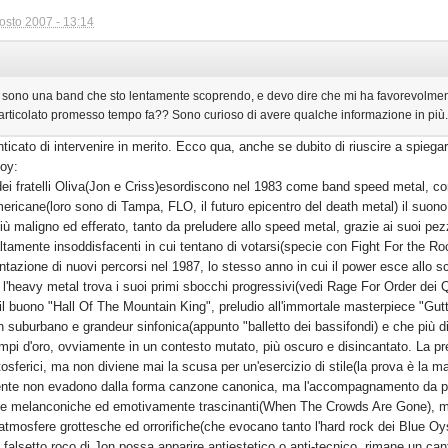
osto 2007 - 13:14
 sono una band che sto lentamente scoprendo, e devo dire che mi ha favorevolment
 articolato promesso tempo fa?? Sono curioso di avere qualche informazione in più..
ticato di intervenire in merito. Ecco qua, anche se dubito di riuscire a spieg
boy:
ei fratelli Oliva(Jon e Criss)esordiscono nel 1983 come band speed metal, con 
ericane(loro sono di Tampa, FLO, il futuro epicentro del death metal) il suon
più maligno ed efferato, tanto da preludere allo speed metal, grazie ai suoi p
tamente insoddisfacenti in cui tentano di votarsi(specie con Fight For the Ro
ntazione di nuovi percorsi nel 1987, lo stesso anno in cui il power esce allo sc
l'heavy metal trova i suoi primi sbocchi progressivi(vedi Rage For Order dei
il buono "Hall Of The Mountain King", preludio all'immortale masterpiece "Gutter 
 suburbano e grandeur sinfonica(appunto "balletto dei bassifondi) e che più di t
pi d'oro, ovviamente in un contesto mutato, più oscuro e disincantato. La pre
ratosferici, ma non diviene mai la scusa per un'esercizio di stile(la prova è la m
nte non evadono dalla forma canzone canonica, ma l'accompagnamento da part
 melanconiche ed emotivamente trascinanti(When The Crowds Are Gone), mentr
atmosfere grottesche ed orrorifiche(che evocano tanto l'hard rock dei Blue Oy
 falsetto roco di Jon possa apparire antiestetico o anti-tecnico, rimane un cant