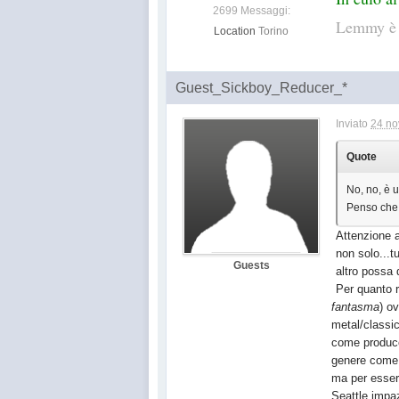
2699 Messaggi:
Lemmy è m
Location
Torino
Guest_Sickboy_Reducer_*
Inviato
24 no
Quote
No, no, è u
Penso che 
Attenzione a
non solo...t
Guests
altro possa 
Per quanto r
fantasma
) o
metal/classic
come produce
genere come l
ma per essere
Seattle impaz