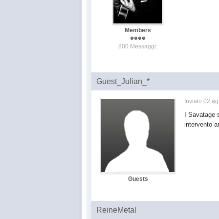
Members
800 Messaggi:
Guest_Julian_*
Inviato
02 ag
I Savatage 
intervento a
Guests
ReineMetal