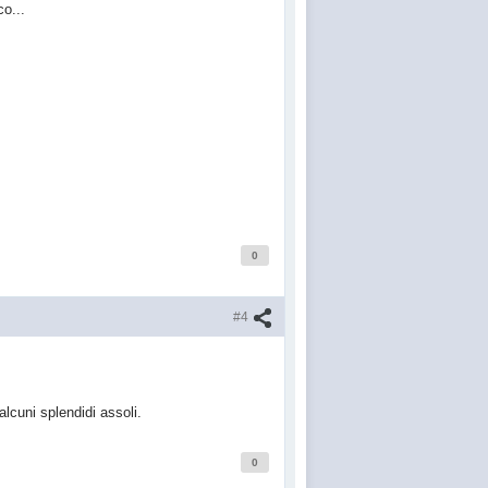
co...
0
#4
lcuni splendidi assoli.
0