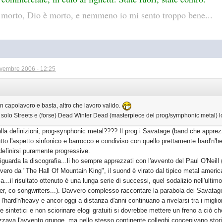
orto, Dio è morto, e nemmeno io mi sento troppo bene...
vembre 2006 - 12:25
n capolavoro e basta, altro che lavoro valido.
solo Streets e (forse) Dead Winter Dead (masterpiece del prog/symphonic metal) l
lla definizioni, prog-synphonic metal???? Il prog i Savatage (band che apprezz
utto l'aspetto sinfonico e barrocco e condiviso con quello prettamente hard'n
definirsi puramente progressive.
iguarda la discografia...li ho sempre apprezzati con l'avvento del Paul O'Nei
vvero da "The Hall Of Mountain King", il suond è virato dal tipico metal america
a...il risultato ottenuto è una lunga serie di successi, quel sodalizio nell'u
r, co songwriters...). Davvero complesso raccontare la parabola dei Savatage
'hard'n'heavy e ancor oggi a distanza d'anni continuano a rivelarsi tra i miglior
 sintetici e non sciorinare elogi gratuiti si dovrebbe mettere un freno a ciò 
zava l'avvento grunge, ma nello stesso continente colleghi concepivano storic