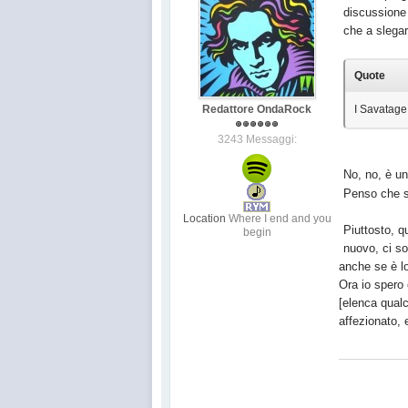
discussione 
che a slegar
Quote
Redattore OndaRock
I Savatage 
3243 Messaggi:
No, no, è un
Penso che s
Location
Where I end and you
Piuttosto, q
begin
nuovo, ci so
anche se è lo
Ora io spero 
[elenca qualc
affezionato, 