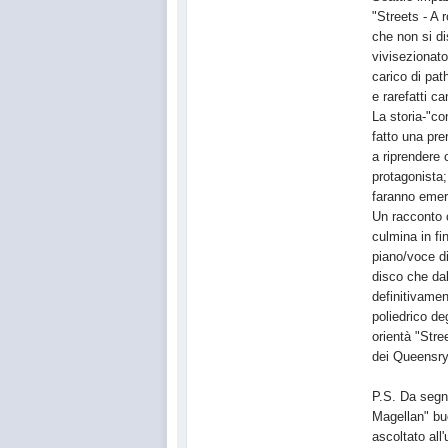
"Streets - A 
che non si di
vivisezionat
carico di pat
e rarefatti c
La storia-"co
fatto una pr
a riprendere 
protagonista; 
faranno emerg
Un racconto 
culmina in fi
piano/voce di
disco che dal
definitivamen
poliedrico de
orientà "Str
dei Queensryc
P.S. Da segna
Magellan" bu
ascoltato all