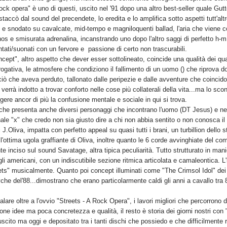
rock opera" è uno di questi, uscito nel '91 dopo una altro best-seller quale Gutt
staccò dal sound del precendete, lo eredita e lo amplifica sotto aspetti tutt'alt
o e snodato su cavalcate, mid-tempo e magniloquenti ballad, l'aria che viene 
hos e smisurata adrenalina, incanstrando uno dopo l'altro saggi di perfetto h-
antati/suonati con un fervore e passione di certo non trascurabili.
ncept", altro aspetto che dever esser sottolineato, coincide una qualità dei qu
erogativa, le atmosfere che condiziono il fallimento di un uomo () che riprov
ciò che aveva perduto, tallonato dalle peripezie e dalle avventure che coincid
verrà indotto a trovar conforto nelle cose più collaterali della vita...ma lo scon
ere ancor di più la confusione mentale e sociale in qui si trova.
che presenta anche diversi personaggi che incontrano l'uomo (DT Jesus) e ne 
nale "x" che credo non sia giusto dire a chi non abbia sentito o non conosca il
 J.Oliva, impatta con perfetto appeal su quasi tutti i brani, un turbillion dello
l'ottima ugola graffiante di Oliva, inoltre quanto le 6 corde avvinghiate del compi
te inciso sul sound Savatage, altra tipica peculiarità. Tutto strutturato in mani
gli americani, con un indiscutibile sezione ritmica articolata e camaleontica. L
eets" musicalmente. Quanto poi concept illuminati come "The Crimsol Idol" dei
he del'88...dimostrano che erano particolarmente caldi gli anni a cavallo tr
lare oltre a l'ovvio "Streets - A Rock Opera", i lavori migliori che percorrono d
one idee ma poca concretezza e qualità, il resto è storia dei giorni nostri 
'uscito ma oggi e depositato tra i tanti dischi che possiedo e che difficilmente 