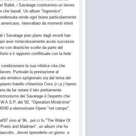
er Ballet, i Savatage costituirono un lavoro
ro che banali. Un album "logorroico",
condensata rende ogni brano particolarmente
m americano, intervallato da momenti intimi
ali i Savatage pian piano dagli esordi han
a dopo aver miracolosamente avuto successo
ono con drastiche scelte da parte del
forto e il rapporto conflittuale con la fede
condizionano la sua infelice vita che
 lavoro. Puntuale la prestazione al
 stato emotivo sprigionato sia dal tema del
anto fratello chitarrista Criss (r.i.p.) hanno
era da far notare il lato prettamente
'istrionismo dei Savatage è l'aspetto che
 W.A.S.P. del '92, "Operation:Mindcrime"
a 80/90 a elemosinare Opere "nel campo".
al'87 sino al '96...poi ci fu "The Wake Of
con "Poets and Madmen", un album che ho
riascolto...dovrei riprenderlo un giorno o