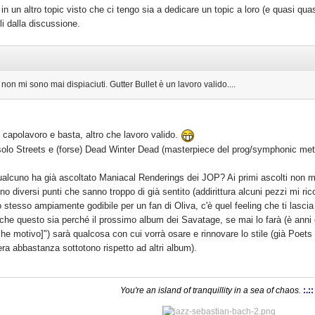
in un altro topic visto che ci tengo sia a dedicare un topic a loro (e quasi q
li dalla discussione.
non mi sono mai dispiaciuti. Gutter Bullet è un lavoro valido....
 capolavoro e basta, altro che lavoro valido.
olo Streets e (forse) Dead Winter Dead (masterpiece del prog/symphonic meta
ualcuno ha già ascoltato Maniacal Renderings dei JOP? Ai primi ascolti non mi
no diversi punti che sanno troppo di già sentito (addirittura alcuni pezzi mi r
 stesso ampiamente godibile per un fan di Oliva, c'è quel feeling che ti lascia
che questo sia perché il prossimo album dei Savatage, se mai lo farà (è anni
he motivo]") sarà qualcosa con cui vorrà osare e rinnovare lo stile (già Poet
era abbastanza sottotono rispetto ad altri album).
You're an island of tranquillity in a sea of chaos.
:.::