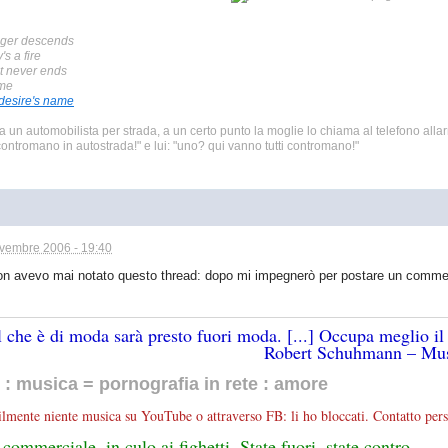
ger descends
s a fire
at never ends
ame
desire's name
a un automobilista per strada, a un certo punto la moglie lo chiama al telefono allarm
ontromano in autostrada!" e lui: "uno? qui vanno tutti contromano!"
vembre 2006 - 19:40
on avevo mai notato questo thread: dopo mi impegnerò per postare un comme
l che è di moda sarà presto fuori moda. [...] Occupa meglio il
Robert Schuhmann – Mus
: musica = pornografia in rete : amore
ilmente niente musica su YouTube o attraverso FB: li ho bloccati. Contatto pers
 commerciale, in culo ai fighetti. State fuori, state contro.