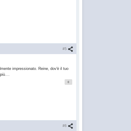
#5
mente impressionato. Reine, dov'è il tuo
iù....
0
#6