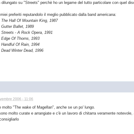
on dilungato su "Streets" perchè ho un legame del tutto particolare con quel dis
miei preferiti reputandolo il meglio pubblicato dalla band americana:
The Hall Of Mountain King, 1987
Gutter Ballet, 1989
 Streets - A Rock Opera, 1991
Edge Of Thorns, 1993
Handful Of Rain, 1994
Dead Winter Dead, 1996
vembre 2006 - 11:06
o molto "The wake of Magellan", anche se un po' lungo.
ono molto curate e arrangiate e c'è un lavoro di chitarra veramente notevole, a
consigliarlo