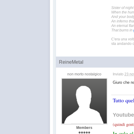
Sister of night
When the hun
And your body'
An inferno th
An eternal fl
That burns in
C'era una volt
sta andando c
ReineMetal
non morto nostalgico
Inviato
23 no
Giuro che n
Tutto que
Youtube 
(quindi gent
Members
In culo al