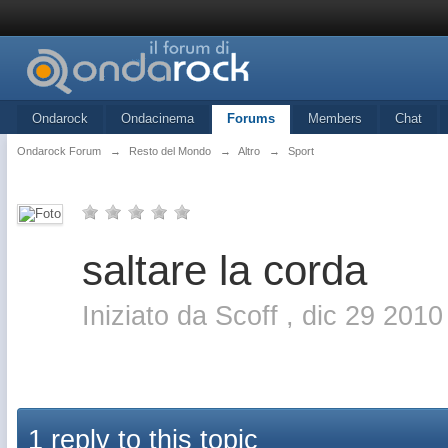
Ondarock
Ondacinema
Forums
Members
Chat
Ondarock Forum
→
Resto del Mondo
→
Altro
→
Sport
saltare la corda
Iniziato da
Scoff
,
dic 29 2010
1 reply to this topic