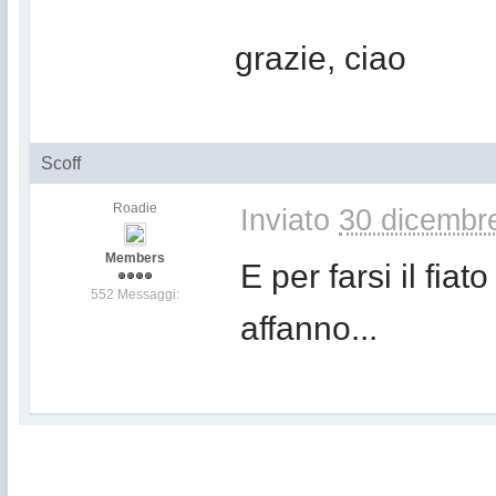
grazie, ciao
Scoff
Roadie
Inviato
30 dicembr
Members
E per farsi il fia
552 Messaggi:
affanno...