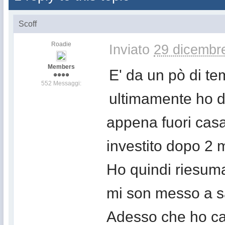
Scoff
Roadie
Inviato
29 dicembr
Members
E' da un pò di t
552 Messaggi:
ultimamente ho dif
appena fuori casa
investito dopo 2 m
Ho quindi riesuma
mi son messo a sa
Adesso che ho cap