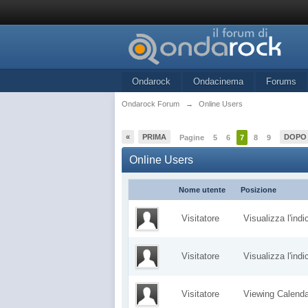
Ondarock
Ondacinema
Forums
Ondarock Forum
→
Online Users
«
PRIMA
DOPO
Pagine
5
6
7
8
9
Online Users
Nome utente
Posizione
Visitatore
Visualizza l'ind
Visitatore
Visualizza l'ind
Visitatore
Viewing Calen