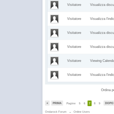
Visitatore
Visualizza dis
Visitatore
Visualizza l'ind
Visitatore
Visualizza dis
Visitatore
Visualizza dis
Visitatore
Viewing Calen
Visitatore
Visualizza l'ind
Ordina p
«
PRIMA
DOPO
Pagine
5
6
7
8
9
Ondarock Forum
→
Online Users