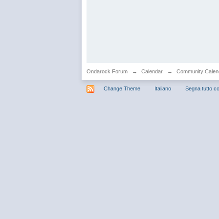
Ondarock Forum
→
Calendar
→
Community Calen
Change Theme
Italiano
Segna tutto co