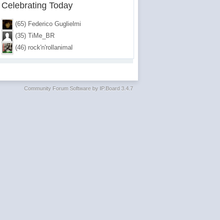
Celebrating Today
(65) Federico Guglielmi
(35) TiMe_BR
(46) rock'n'rollanimal
Community Forum Software by IP.Board 3.4.7