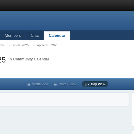
Members
Chat
Calendar
dar
→
aprile 2025
→
aprile 18, 2025
25
in
Community Calendar
Month View
Week View
Day View