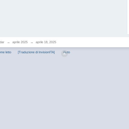
dar
→
aprile 2025
→
aprile 18, 2025
me letto
[Traduzione di InvisionITA]
Aiuto