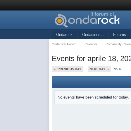
Ondarock
Ondacinema
Forums
Ondarock Forum
→
Calendar
→
Community Calen
Events for aprile 18, 20
← PREVIOUS DAY
NEXT DAY →
Vai a
No events have been scheduled for today.