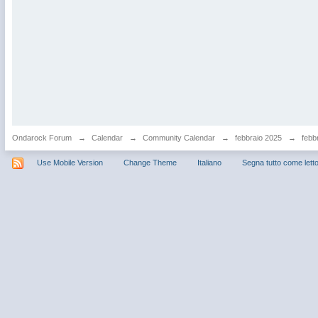
Ondarock Forum
→
Calendar
→
Community Calendar
→
febbraio 2025
→
febbr
Use Mobile Version
Change Theme
Italiano
Segna tutto come lett