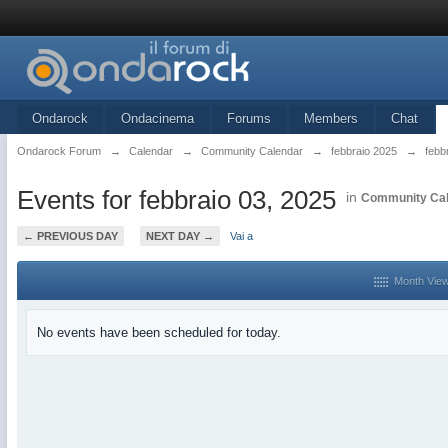
Ondarock
Ondacinema
Forums
Members
Chat
Ondarock Forum
→
Calendar
→
Community Calendar
→
febbraio 2025
→
febb
Events for febbraio 03, 2025
in
Community Ca
← PREVIOUS DAY
NEXT DAY →
Vai a
Month Vie
No events have been scheduled for today.