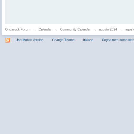
Ondarock Forum
→
Calendar
→
Community Calendar
→
agosto 2024
→
agost
Use Mobile Version
Change Theme
Italiano
Segna tutto come lett