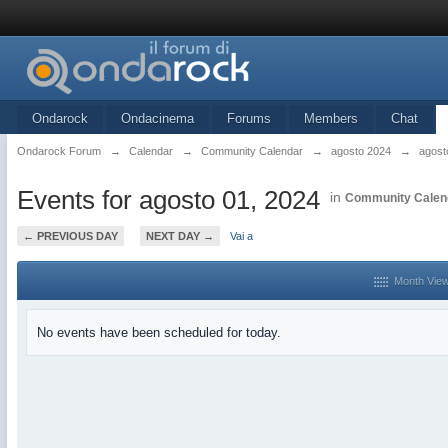
Ondarock
Ondacinema
Forums
Members
Chat
Ondarock Forum
→
Calendar
→
Community Calendar
→
agosto 2024
→
agost
Events for agosto 01, 2024
in
Community Calen
← PREVIOUS DAY
NEXT DAY →
Vai a
Month Vie
No events have been scheduled for today.