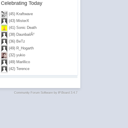
Celebrating Today
(45) Kraftwave
(43) MisterX
(41) Sonic Death
(38) DaunbailÃ²
(36) BeTz
(49) R_Hogarth
(32) yukio
(49) Marillico
(42) Terence
Community Forum Software by IP.Board 3.4.7