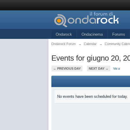
Ondarock
Ondacinema
Forums
Ondarock Forum
→
Calendar
→
Community Calen
Events for giugno 20, 2
← PREVIOUS DAY
NEXT DAY →
Vai a
No events have been scheduled for today.