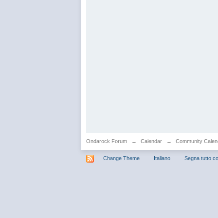
Ondarock Forum
→
Calendar
→
Community Calen
Change Theme
Italiano
Segna tutto co