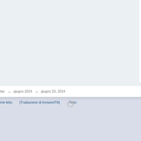
dar
→
giugno 2024
→
giugno 20, 2024
me letto
[Traduzione di InvisionITA]
Aiuto