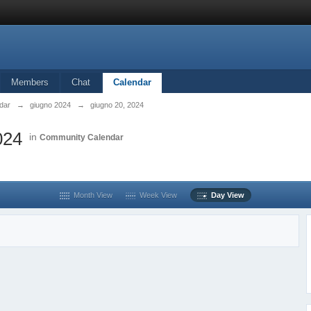
Members
Chat
Calendar
dar
→
giugno 2024
→
giugno 20, 2024
024
in
Community Calendar
Month View
Week View
Day View