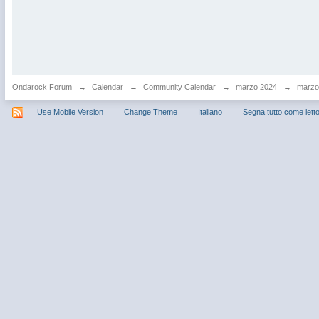
Ondarock Forum
→
Calendar
→
Community Calendar
→
marzo 2024
→
marzo 
Use Mobile Version
Change Theme
Italiano
Segna tutto come lett