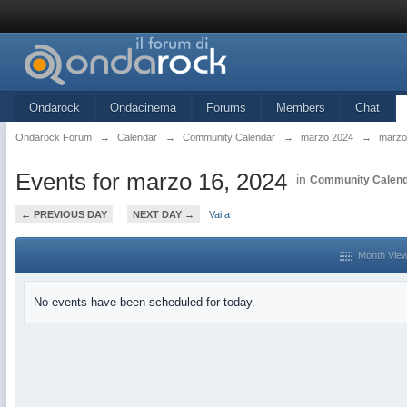
Ondarock
Ondacinema
Forums
Members
Chat
Ondarock Forum
→
Calendar
→
Community Calendar
→
marzo 2024
→
marzo
Events for marzo 16, 2024
in
Community Calen
← PREVIOUS DAY
NEXT DAY →
Vai a
Month Vie
No events have been scheduled for today.