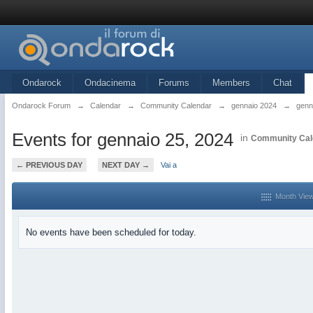
Ondarock
Ondacinema
Forums
Members
Chat
Ondarock Forum
→
Calendar
→
Community Calendar
→
gennaio 2024
→
genn
Events for gennaio 25, 2024
in
Community Cal
← PREVIOUS DAY
NEXT DAY →
Vai a
Month Vie
No events have been scheduled for today.