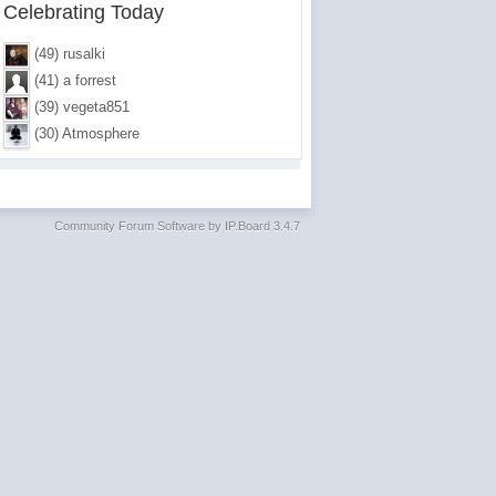
Celebrating Today
(49) rusalki
(41) a forrest
(39) vegeta851
(30) Atmosphere
Community Forum Software by IP.Board 3.4.7