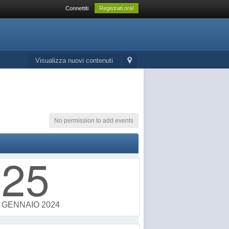
Connettiti
Registrati ora!
Visualizza nuovi contenuti
No permission to add events
25
GENNAIO 2024