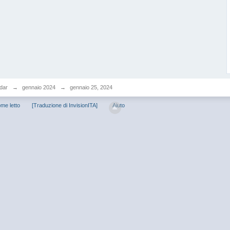
dar
→
gennaio 2024
→
gennaio 25, 2024
me letto
[Traduzione di InvisionITA]
Aiuto