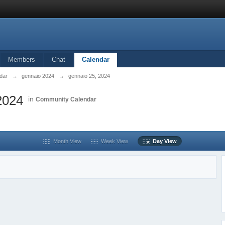
Members
Chat
Calendar
dar
→
gennaio 2024
→
gennaio 25, 2024
2024
in
Community Calendar
Month View
Week View
Day View