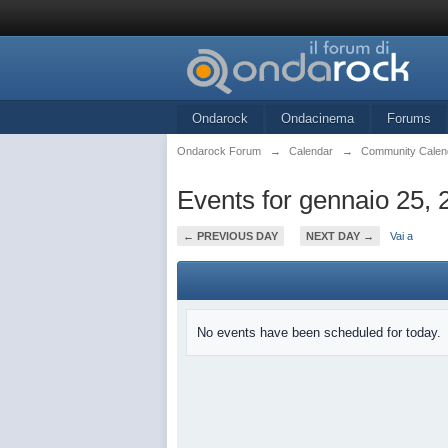
Ondarock
Ondacinema
Forums
Ondarock Forum
→
Calendar
→
Community Calen
Events for gennaio 25, 
← PREVIOUS DAY
NEXT DAY →
Vai a
No events have been scheduled for today.