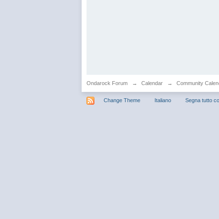
Ondarock Forum
→
Calendar
→
Community Calen
Change Theme
Italiano
Segna tutto co