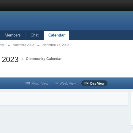
Members
Chat
Calendar
dar
→
dicembre 2023
→
dicembre 17, 2023
, 2023
in
Community Calendar
Month View
Week View
Day View