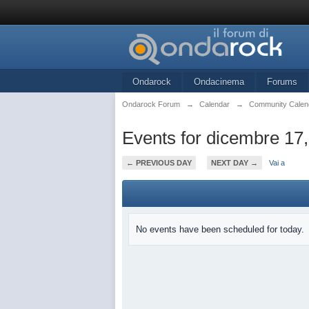
Ondarock
Ondacinema
Forums
Ondarock Forum
→
Calendar
→
Community Calen
Events for dicembre 17
← PREVIOUS DAY
NEXT DAY →
Vai a
No events have been scheduled for today.