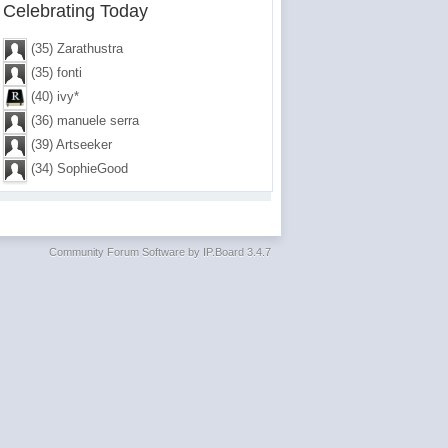
Celebrating Today
(35) Zarathustra
(35) fonti
(40) ivy*
(36) manuele serra
(39) Artseeker
(34) SophieGood
Community Forum Software by IP.Board 3.4.7