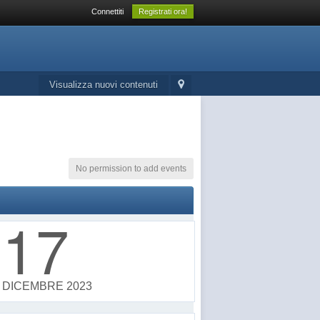
Connettiti
Registrati ora!
Visualizza nuovi contenuti
No permission to add events
17
DICEMBRE 2023