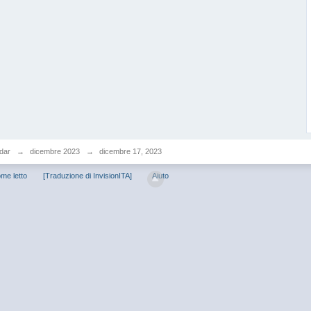
dar
→
dicembre 2023
→
dicembre 17, 2023
me letto
[Traduzione di InvisionITA]
Aiuto