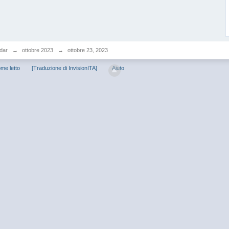
dar
→
ottobre 2023
→
ottobre 23, 2023
me letto
[Traduzione di InvisionITA]
Aiuto