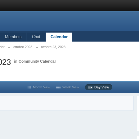
Members
Chat
Calendar
dar
→
ottobre 2023
→
ottobre 23, 2023
2023
in
Community Calendar
Month View
Week View
Day View