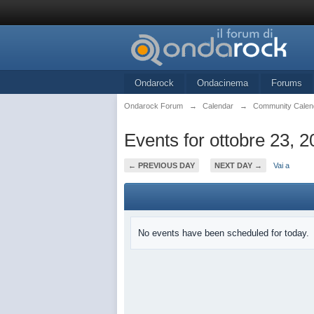
Ondarock
Ondacinema
Forums
Ondarock Forum
→
Calendar
→
Community Calen
Events for ottobre 23, 
← PREVIOUS DAY
NEXT DAY →
Vai a
No events have been scheduled for today.