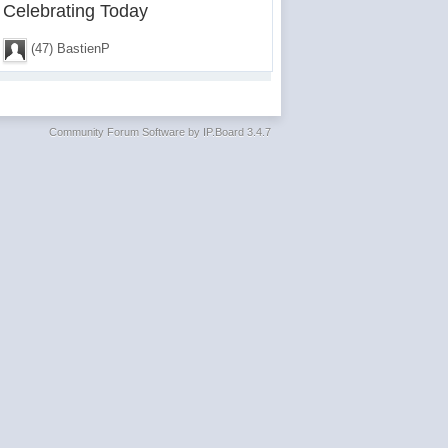
Celebrating Today
(47) BastienP
Community Forum Software by IP.Board 3.4.7