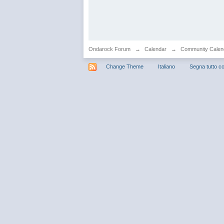
Ondarock Forum
→
Calendar
→
Community Calen
Change Theme
Italiano
Segna tutto co