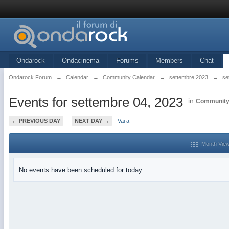
Ondarock
Ondacinema
Forums
Members
Chat
Ondarock Forum
→
Calendar
→
Community Calendar
→
settembre 2023
→
se
Events for settembre 04, 2023
in
Community
← PREVIOUS DAY
NEXT DAY →
Vai a
Month Vie
No events have been scheduled for today.