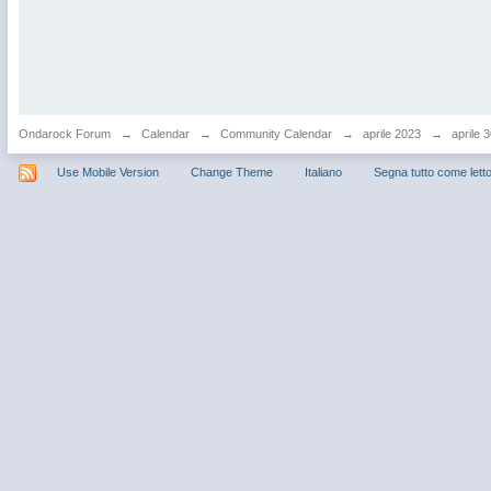
Ondarock Forum
→
Calendar
→
Community Calendar
→
aprile 2023
→
aprile 
Use Mobile Version
Change Theme
Italiano
Segna tutto come lett