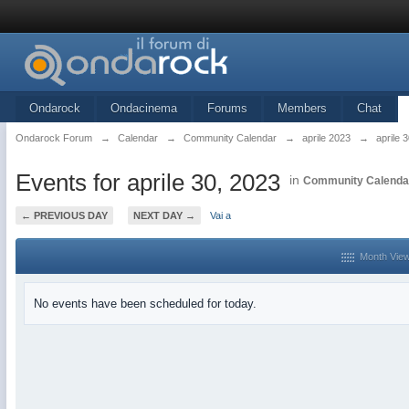
Ondarock
Ondacinema
Forums
Members
Chat
Ondarock Forum
→
Calendar
→
Community Calendar
→
aprile 2023
→
aprile 
Events for aprile 30, 2023
in
Community Calenda
← PREVIOUS DAY
NEXT DAY →
Vai a
Month Vie
No events have been scheduled for today.