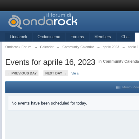
Ondarock
Ondacinema
Forums
Members
Chat
Ondarock Forum
→
Calendar
→
Community Calendar
→
aprile 2023
→
aprile 
Events for aprile 16, 2023
in
Community Calenda
← PREVIOUS DAY
NEXT DAY →
Vai a
Month Vie
No events have been scheduled for today.