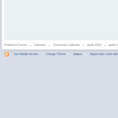
Ondarock Forum
→
Calendar
→
Community Calendar
→
aprile 2023
→
aprile 
Use Mobile Version
Change Theme
Italiano
Segna tutto come lett