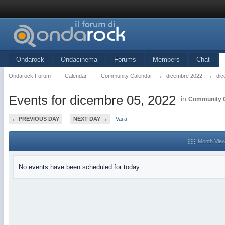
Ondarock
Ondacinema
Forums
Members
Chat
Ondarock Forum
→
Calendar
→
Community Calendar
→
dicembre 2022
→
dic
Events for dicembre 05, 2022
in
Community 
← PREVIOUS DAY
NEXT DAY →
Vai a
Month Vie
No events have been scheduled for today.