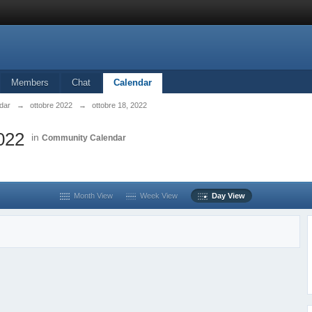
Members
Chat
Calendar
dar
→
ottobre 2022
→
ottobre 18, 2022
2022
in
Community Calendar
Month View
Week View
Day View