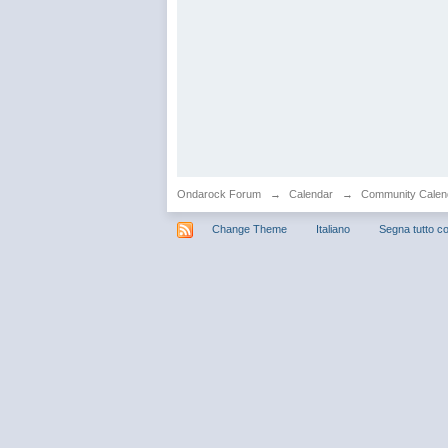
Ondarock Forum
→
Calendar
→
Community Calen
Change Theme
Italiano
Segna tutto co