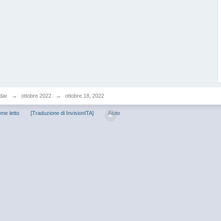
dar
→
ottobre 2022
→
ottobre 18, 2022
me letto
[Traduzione di InvisionITA]
Aiuto