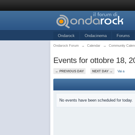
Ondarock
Ondacinema
Forums
Ondarock Forum
→
Calendar
→
Community Calen
Events for ottobre 18, 
← PREVIOUS DAY
NEXT DAY →
Vai a
No events have been scheduled for today.