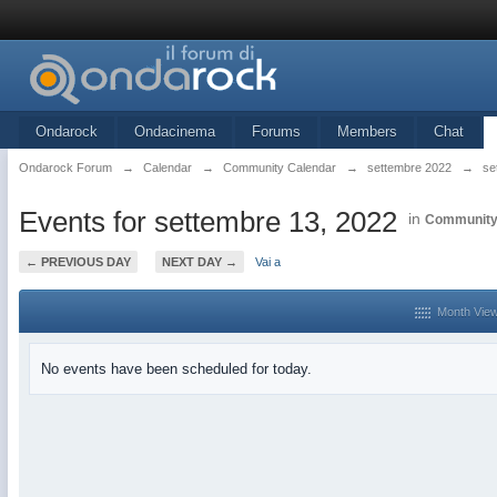
Ondarock
Ondacinema
Forums
Members
Chat
Ondarock Forum
→
Calendar
→
Community Calendar
→
settembre 2022
→
se
Events for settembre 13, 2022
in
Community
← PREVIOUS DAY
NEXT DAY →
Vai a
Month Vie
No events have been scheduled for today.