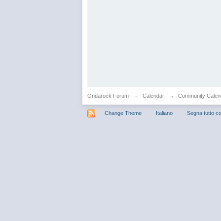
Ondarock Forum
→
Calendar
→
Community Calen
Change Theme
Italiano
Segna tutto co