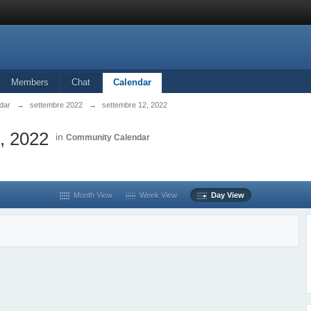
Members
Chat
Calendar
dar
→
settembre 2022
→
settembre 12, 2022
, 2022
in
Community Calendar
Month View
Week View
Day View