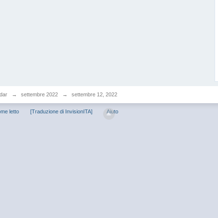
dar
→
settembre 2022
→
settembre 12, 2022
me letto
[Traduzione di InvisionITA]
Aiuto