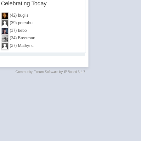
Celebrating Today
(42) buglis
(39) pereubu
(37) bebo
(34) Bassman
(37) Mathync
Community Forum Software by IP.Board 3.4.7