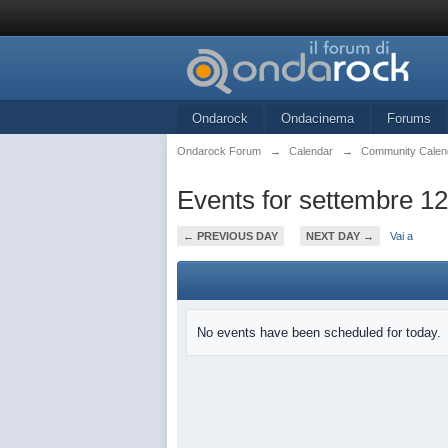
Ondarock
Ondacinema
Forums
Ondarock Forum
→
Calendar
→
Community Calen
Events for settembre 12
← PREVIOUS DAY
NEXT DAY →
Vai a
No events have been scheduled for today.