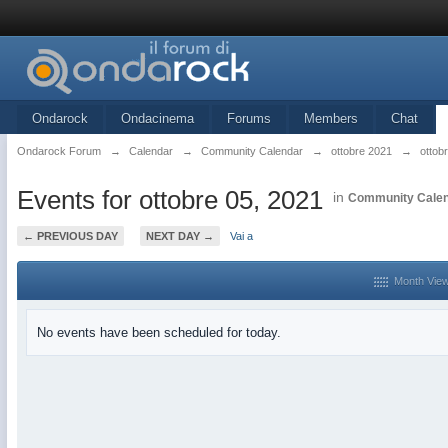
Ondarock
Ondacinema
Forums
Members
Chat
Ondarock Forum
→
Calendar
→
Community Calendar
→
ottobre 2021
→
ottob
Events for ottobre 05, 2021
in
Community Cale
← PREVIOUS DAY
NEXT DAY →
Vai a
Month Vie
No events have been scheduled for today.