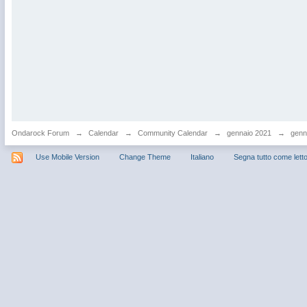
Ondarock Forum
→
Calendar
→
Community Calendar
→
gennaio 2021
→
genna
Use Mobile Version
Change Theme
Italiano
Segna tutto come lett