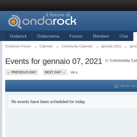
Ondarock
Ondacinema
Forums
Members
Chat
Ondarock Forum
→
Calendar
→
Community Calendar
→
gennaio 2021
→
genn
Events for gennaio 07, 2021
in
Community Cal
← PREVIOUS DAY
NEXT DAY →
Vai a
Month Vie
No events have been scheduled for today.