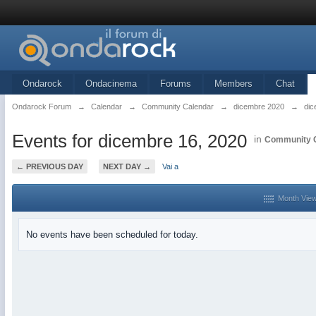
Ondarock
Ondacinema
Forums
Members
Chat
Ondarock Forum
→
Calendar
→
Community Calendar
→
dicembre 2020
→
dic
Events for dicembre 16, 2020
in
Community 
← PREVIOUS DAY
NEXT DAY →
Vai a
Month Vie
No events have been scheduled for today.