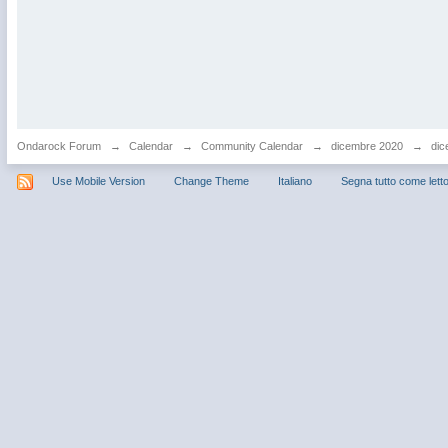
Ondarock Forum
→
Calendar
→
Community Calendar
→
dicembre 2020
→
dic
Use Mobile Version
Change Theme
Italiano
Segna tutto come lett