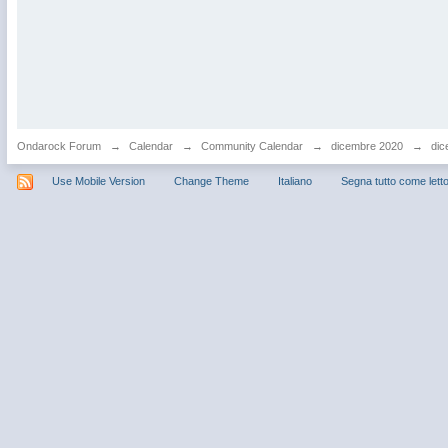
Ondarock Forum
→
Calendar
→
Community Calendar
→
dicembre 2020
→
dic
Use Mobile Version
Change Theme
Italiano
Segna tutto come lett