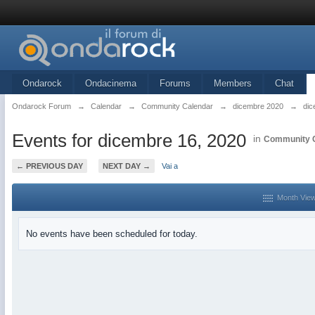
Ondarock
Ondacinema
Forums
Members
Chat
Ondarock Forum
→
Calendar
→
Community Calendar
→
dicembre 2020
→
dic
Events for dicembre 16, 2020
in
Community 
← PREVIOUS DAY
NEXT DAY →
Vai a
Month Vie
No events have been scheduled for today.