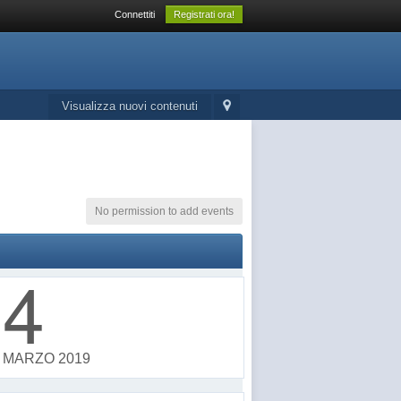
Connettiti
Registrati ora!
Visualizza nuovi contenuti
No permission to add events
4
MARZO 2019