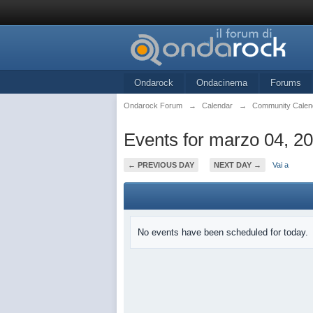
Ondarock
Ondacinema
Forums
Ondarock Forum
→
Calendar
→
Community Calen
Events for marzo 04, 2
← PREVIOUS DAY
NEXT DAY →
Vai a
No events have been scheduled for today.