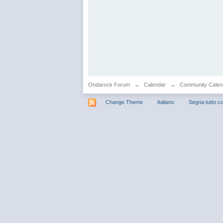
Ondarock Forum
→
Calendar
→
Community Calen
Change Theme
Italiano
Segna tutto co