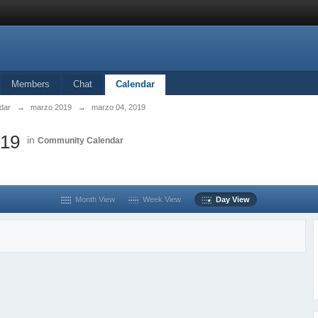
Members
Chat
Calendar
dar
→
marzo 2019
→
marzo 04, 2019
019
in
Community Calendar
Month View
Week View
Day View