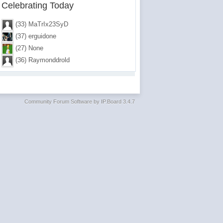
Celebrating Today
(33) MaTrIx23SyD
(37) erguidone
(27) None
(36) Raymonddrold
Community Forum Software by IP.Board 3.4.7