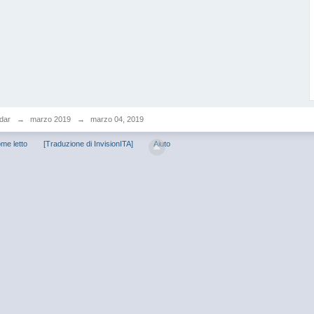
dar
→
marzo 2019
→
marzo 04, 2019
me letto
[Traduzione di InvisionITA]
Aiuto