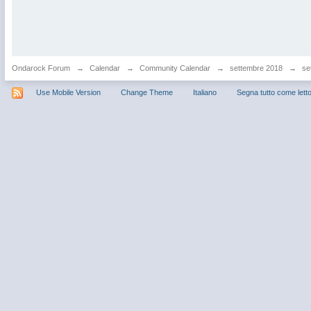
Ondarock Forum
→
Calendar
→
Community Calendar
→
settembre 2018
→
se
Use Mobile Version
Change Theme
Italiano
Segna tutto come lett