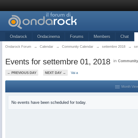
Ondarock
Ondacinema
Forums
Members
Chat
Ondarock Forum
→
Calendar
→
Community Calendar
→
settembre 2018
→
se
Events for settembre 01, 2018
in
Community
← PREVIOUS DAY
NEXT DAY →
Vai a
Month Vie
No events have been scheduled for today.