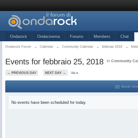
Ondarock
Ondacinema
Forums
Members
Chat
Ondarock Forum
→
Calendar
→
Community Calendar
→
febbraio 2018
→
febb
Events for febbraio 25, 2018
in
Community Ca
← PREVIOUS DAY
NEXT DAY →
Vai a
Month Vie
No events have been scheduled for today.