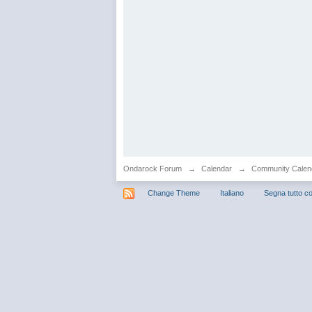
Ondarock Forum
→
Calendar
→
Community Calen
Change Theme
Italiano
Segna tutto co