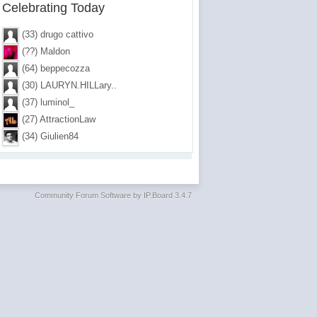
Celebrating Today
(33) drugo cattivo
(??) Maldon
(64) beppecozza
(30) LAURYN.HILLary..
(37) luminol_
(27) AttractionLaw
(34) Giulien84
Community Forum Software by IP.Board 3.4.7