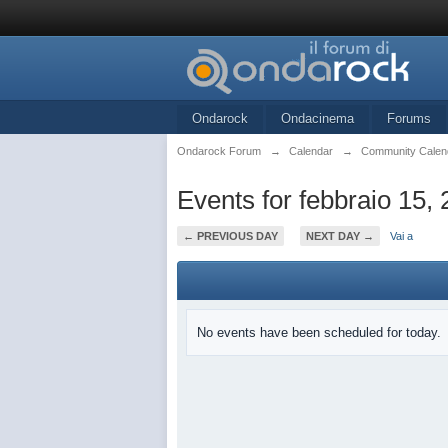
Ondarock
Ondacinema
Forums
Ondarock Forum
→
Calendar
→
Community Calen
Events for febbraio 15,
← PREVIOUS DAY
NEXT DAY →
Vai a
No events have been scheduled for today.