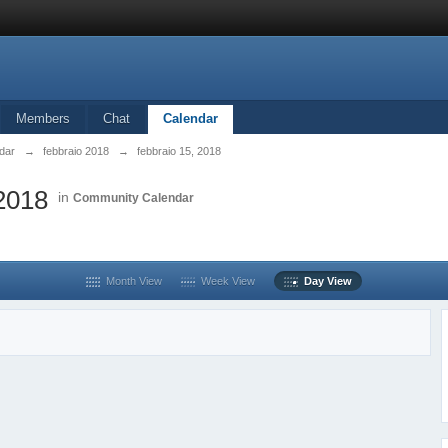
Members
Chat
Calendar
dar
→
febbraio 2018
→
febbraio 15, 2018
 2018
in
Community Calendar
Month View
Week View
Day View