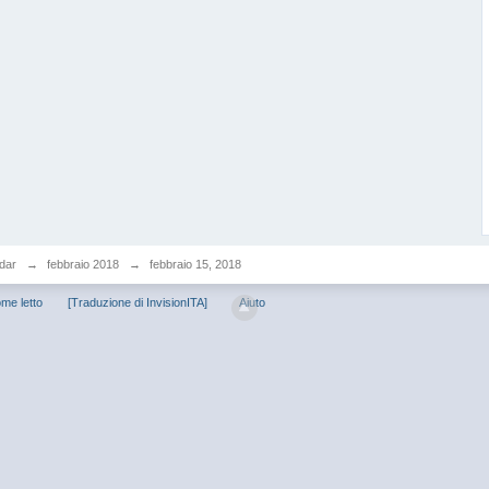
dar
→
febbraio 2018
→
febbraio 15, 2018
me letto
[Traduzione di InvisionITA]
Aiuto