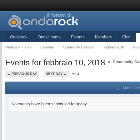
Ondarock
Ondacinema
Forums
Members
Chat
Ondarock Forum
→
Calendar
→
Community Calendar
→
febbraio 2018
→
febb
Events for febbraio 10, 2018
in
Community Ca
← PREVIOUS DAY
NEXT DAY →
Vai a
Month Vie
No events have been scheduled for today.