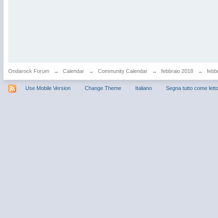
Ondarock Forum
→
Calendar
→
Community Calendar
→
febbraio 2018
→
febbr
Use Mobile Version
Change Theme
Italiano
Segna tutto come lett