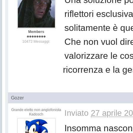
riflettori esclusi
solitamente è que
Members
Che non vuol dire
10472 Messaggi:
valorizzare le co
ricorrenza e la ge
Gozer
Grande eletto non anglofonista
Inviato
27 aprile 2
Kadosch
Insomma nasconde