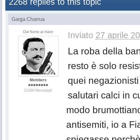
2268 replies to this topic
Garga Charrua
Dal fiume al mare
Inviato
27 aprile 2
La roba della ban
resto è solo resi
quei negazionisti
Members
11088 Messaggi:
salutari calci in
modo brumottiano d
antisemiti, io a F
spiegasse perchè 