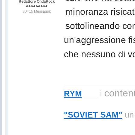
Redattore OndaRock
minoranza risicat
30415 Messaggi:
sottolineando con
un'aggressione fi
che nessuno di vo
contenu
RYM
___
i
"SOVIET SAM"
un 