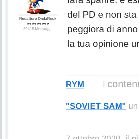
del PD e non sta 
Redattore OndaRock
peggiora di anno 
30415 Messaggi:
la tua opinione u
contenu
RYM
___
i
"SOVIET SAM"
un 
7 ottobre 2020, il p