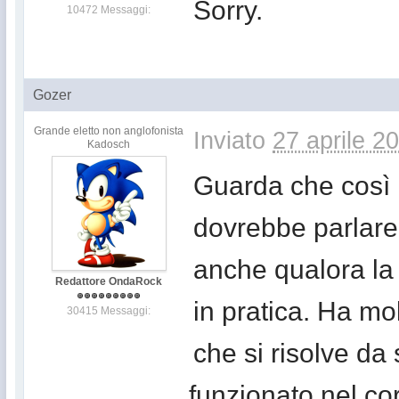
Sorry.
10472 Messaggi:
Gozer
Grande eletto non anglofonista
Inviato
27 aprile 2
Kadosch
Guarda che così l
dovrebbe parlare 
anche qualora la 
Redattore OndaRock
in pratica. Ha mo
30415 Messaggi:
che si risolve da
funzionato nel cor