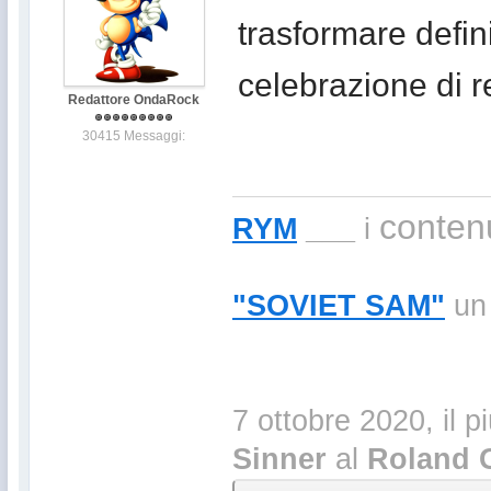
trasformare defin
celebrazione di r
Redattore OndaRock
30415 Messaggi:
contenu
RYM
___
i
"SOVIET SAM"
un 
7 ottobre 2020, il p
Sinner
al
Roland 