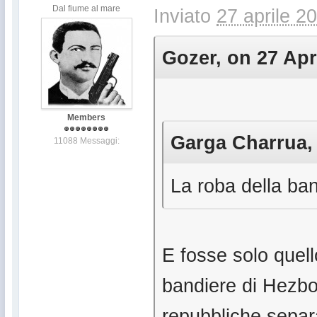
Dal fiume al mare
Inviato
27 aprile 2
Gozer, on 27 Apr
Members
Garga Charrua, 
11088 Messaggi:
La roba della ban
E fosse solo quell
bandiere di Hezbol
repubbliche separa