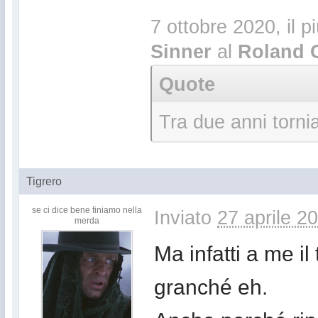
7 ottobre 2020, il p
Sinner
al
Roland 
Quote
Tra due anni torni
Tigrero
se ci dice bene finiamo nella
Inviato
27 aprile 2
merda
Ma infatti a me i
granché eh.