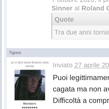
Sinner
al
Roland 
Quote
Tra due anni torni
Tigrero
se ci dice bene finiamo nella
Inviato
27 aprile 2
merda
Puoi legittimamen
cagata ma non ave
Difficoltà a compr
Members