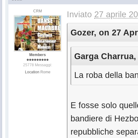
CRM
Inviato
27 aprile 2
Gozer, on 27 Apr
Garga Charrua, 
Members
25778 Messaggi:
Location
Rome
La roba della ban
E fosse solo quell
bandiere di Hezbol
repubbliche separa