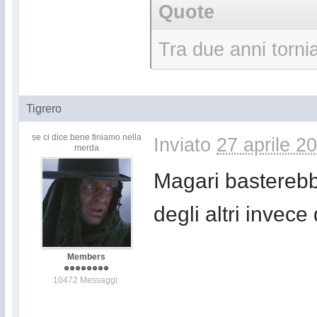
Quote
Tra due anni torni
Tigrero
se ci dice bene finiamo nella
Inviato
27 aprile 2
merda
Magari basterebbe
degli altri invece 
Members
10472 Messaggi: