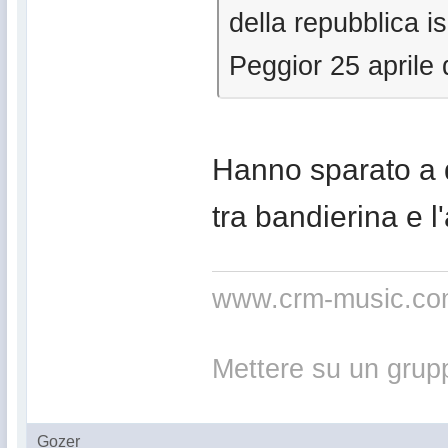
della repubblica i
Peggior 25 aprile 
Hanno sparato a 
tra bandierina e l'
www.crm-music.c
Mettere su un grup
Gozer