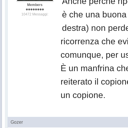
Anche perché ripe
Members
è che una buona p
10472 Messaggi:
destra) non perde
ricorrenza che e
comunque, per usa
È un manfrina che
reiterato il copi
un copione.
Gozer