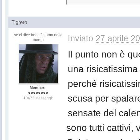
Tigrero
se ci dice bene finiamo nella
Inviato
27 aprile 2
merda
Il punto non è qu
una risicatissima
perché risicatiss
Members
scusa per spalar
10472 Messaggi:
sensate del calend
sono tutti cattivi, 