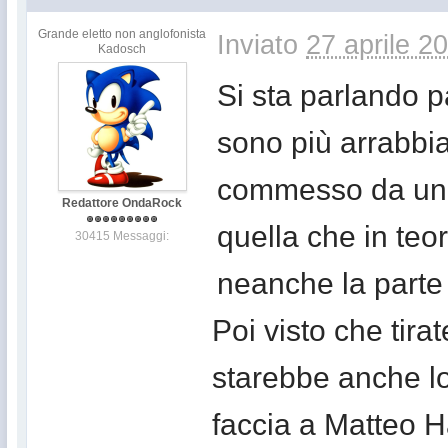
Grande eletto non anglofonista
Inviato
27 aprile 2
Kadosch
Si sta parlando p
sono più arrabbiat
commesso da un fa
Redattore OndaRock
quella che in teo
30415 Messaggi:
neanche la parte 
Poi visto che tirat
starebbe anche lo
faccia a Matteo Ha