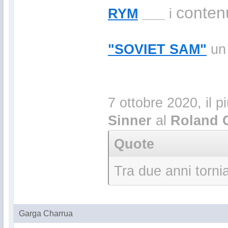
contenu
RYM
___
i
"SOVIET SAM"
un 
7 ottobre 2020, il p
Sinner
al
Roland 
Quote
Tra due anni torni
Garga Charrua