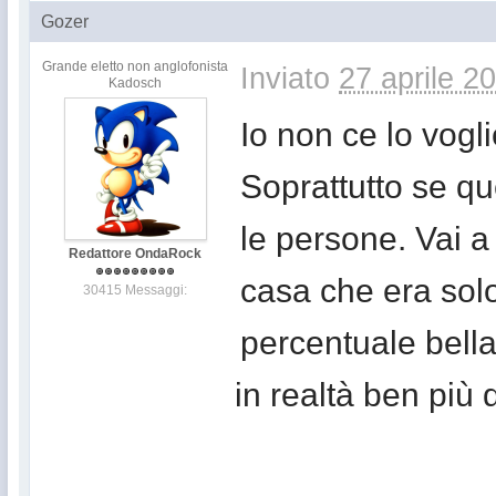
Gozer
Grande eletto non anglofonista
Inviato
27 aprile 2
Kadosch
Io non ce lo vogli
Soprattutto se que
le persone. Vai a 
Redattore OndaRock
casa che era sol
30415 Messaggi:
percentuale bella
in realtà ben più