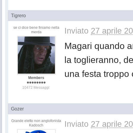
Tigrero
se ci dice bene finiamo nella
Inviato
27 aprile 2
merda
Magari quando an
la toglieranno, d
una festa troppo
Members
10472 Messaggi:
Gozer
Grande eletto non anglofonista
Inviato
27 aprile 2
Kadosch