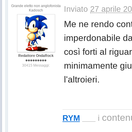
Grande eletto non anglofonista
Inviato
27 aprile 2
Kadosch
Me ne rendo cont
imperdonabile da
così forti al rigu
Redattore OndaRock
minimamente gius
30415 Messaggi:
l'altroieri.
contenu
RYM
___
i