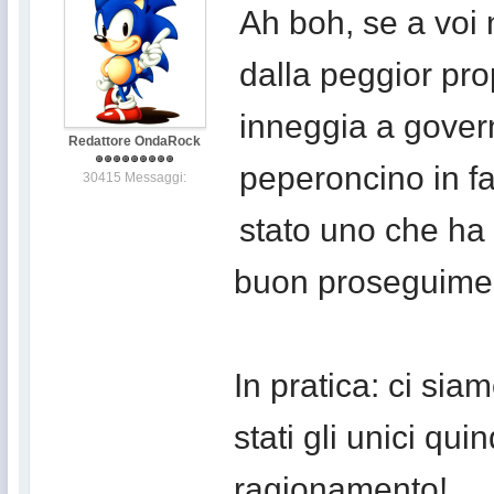
Ah boh, se a voi n
dalla peggior pr
inneggia a governi
Redattore OndaRock
peperoncino in fa
30415 Messaggi:
stato uno che ha
buon proseguime
In pratica: ci si
stati gli unici qui
ragionamento!