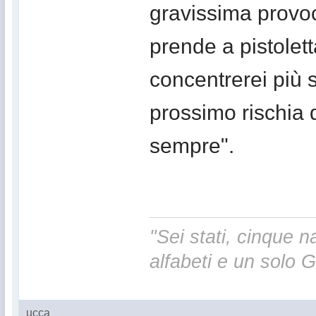
gravissima provoc
prende a pistolett
concentrerei più s
prossimo rischia d
sempre".
"Sei stati, cinque na
alfabeti e un solo 
ucca