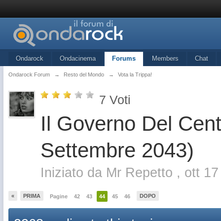
Ondarock
Ondacinema
Forums
Members
Chat
Ondarock Forum
→
Resto del Mondo
→
Vota la Trippa!
7
Voti
Il Governo Del Cent
Settembre 2043)
Iniziato da
Mr Repetto
,
ott 1
«
PRIMA
DOPO
Pagine
42
43
44
45
46