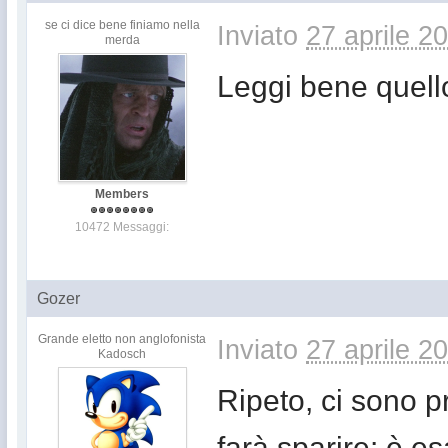
se ci dice bene finiamo nella
Inviato
27 aprile 2
merda
Leggi bene quello
Members
10472 Messaggi:
Gozer
Grande eletto non anglofonista
Inviato
27 aprile 2
Kadosch
Ripeto, ci sono p
farà sparire: è e