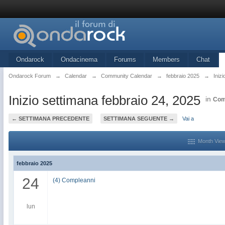
Ondarock
Ondacinema
Forums
Members
Chat
Ondarock Forum
→
Calendar
→
Community Calendar
→
febbraio 2025
→
Iniz
Inizio settimana febbraio 24, 2025
in
Com
← SETTIMANA PRECEDENTE
SETTIMANA SEGUENTE →
Vai a
Month Vie
febbraio 2025
24
(4) Compleanni
lun