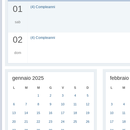
01
(4) Compleanni
sab
02
(4) Compleanni
dom
gennaio 2025
febbraio
L
M
M
G
V
S
D
L
M
1
2
3
4
5
6
7
8
9
10
11
12
3
4
13
14
15
16
17
18
19
10
11
20
21
22
23
24
25
26
17
18