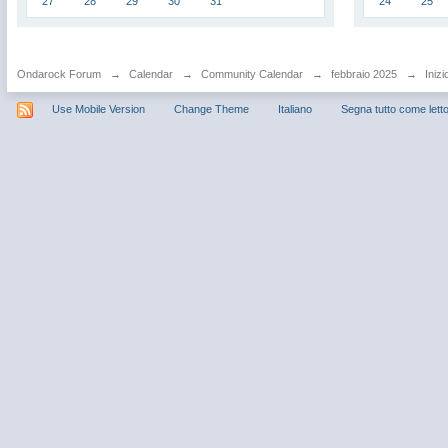
27
28
29
30
31
24
25
Ondarock Forum
→
Calendar
→
Community Calendar
→
febbraio 2025
→
Inizi
Use Mobile Version
Change Theme
Italiano
Segna tutto come lett