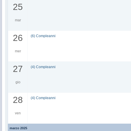
25
mar
26
(6) Compleanni
mer
27
(4) Compleanni
gio
28
(4) Compleanni
ven
marzo 2025