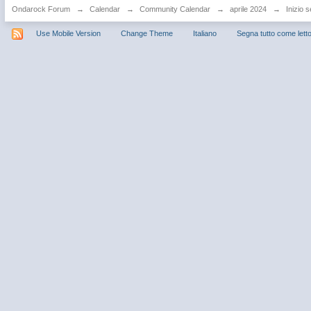
Ondarock Forum
→
Calendar
→
Community Calendar
→
aprile 2024
→
Inizio s
Use Mobile Version
Change Theme
Italiano
Segna tutto come lett