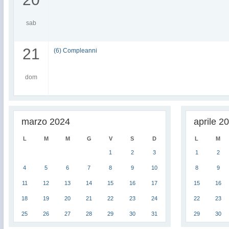
sab
21
(6) Compleanni
dom
marzo 2024
aprile 2
L
M
M
G
V
S
D
L
M
1
2
3
1
2
4
5
6
7
8
9
10
8
9
11
12
13
14
15
16
17
15
16
18
19
20
21
22
23
24
22
23
25
26
27
28
29
30
31
29
30