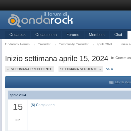
Ondarock
Ondacinema
Forums
Members
Chat
Ondarock Forum
→
Calendar
→
Community Calendar
→
aprile 2024
→
Inizio 
Inizio settimana aprile 15, 2024
in
Communi
← SETTIMANA PRECEDENTE
SETTIMANA SEGUENTE →
Vai a
Month Vie
aprile 2024
15
(6) Compleanni
lun