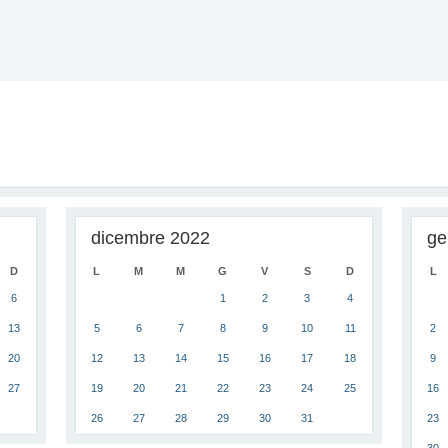
dicembre 2022
ge
D
L
M
M
G
V
S
D
L
6
1
2
3
4
13
5
6
7
8
9
10
11
2
20
12
13
14
15
16
17
18
9
27
19
20
21
22
23
24
25
16
26
27
28
29
30
31
23