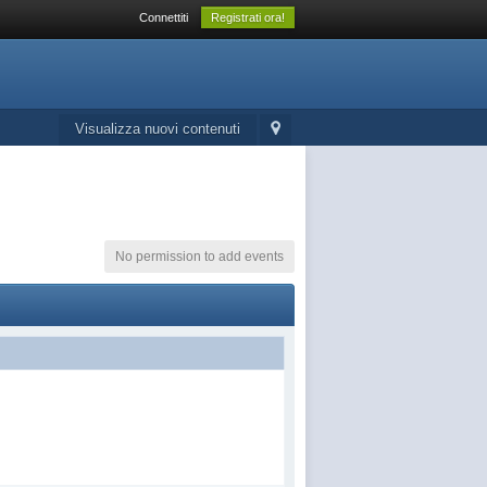
Connettiti
Registrati ora!
Visualizza nuovi contenuti
No permission to add events