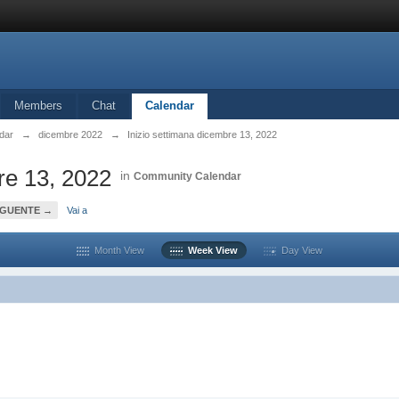
Members
Chat
Calendar
dar
→
dicembre 2022
→
Inizio settimana dicembre 13, 2022
re 13, 2022
in
Community Calendar
EGUENTE →
Vai a
Month View
Week View
Day View