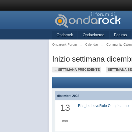
Ondarock
Ondacinema
Forums
Ondarock Forum
→
Calendar
→
Community Calen
Inizio settimana dicemb
← SETTIMANA PRECEDENTE
SETTIMANA S
dicembre 2022
13
Eris_LetLoveRule Compleanno
mar