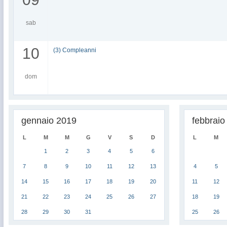
sab
10
(3) Compleanni
dom
gennaio 2019
febbraio
L
M
M
G
V
S
D
L
M
1
2
3
4
5
6
7
8
9
10
11
12
13
4
5
14
15
16
17
18
19
20
11
12
21
22
23
24
25
26
27
18
19
28
29
30
31
25
26