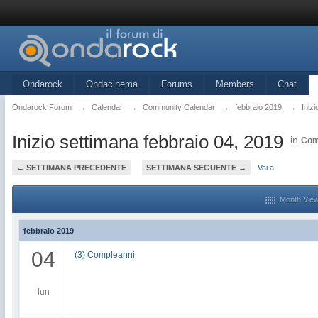
Ondarock
Ondacinema
Forums
Members
Chat
Ondarock Forum
→
Calendar
→
Community Calendar
→
febbraio 2019
→
Iniz
Inizio settimana febbraio 04, 2019
in
Com
← SETTIMANA PRECEDENTE
SETTIMANA SEGUENTE →
Vai a
Month Vie
febbraio 2019
04
(3) Compleanni
lun