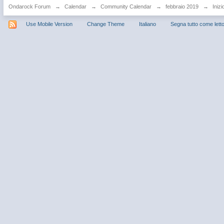
Ondarock Forum
→
Calendar
→
Community Calendar
→
febbraio 2019
→
Inizi
Use Mobile Version
Change Theme
Italiano
Segna tutto come lett