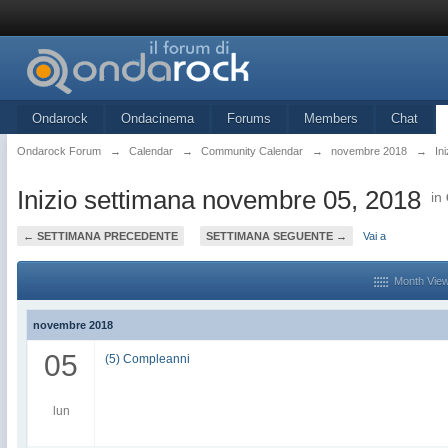
Ondarock
Ondacinema
Forums
Members
Chat
Ondarock Forum
→
Calendar
→
Community Calendar
→
novembre 2018
→
In
Inizio settimana novembre 05, 2018
in
← SETTIMANA PRECEDENTE
SETTIMANA SEGUENTE →
Vai a
Month Vie
novembre 2018
05
(5) Compleanni
lun