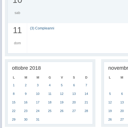
sab
11
(3) Compleanni
dom
ottobre 2018
novembr
L
M
M
G
V
S
D
L
M
1
2
3
4
5
6
7
8
9
10
11
12
13
14
5
6
15
16
17
18
19
20
21
12
13
22
23
24
25
26
27
28
19
20
29
30
31
26
27