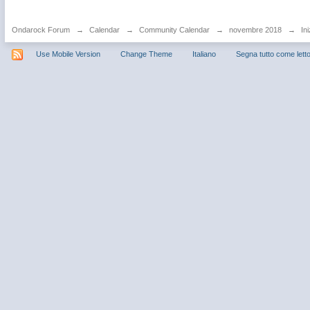
Ondarock Forum
→
Calendar
→
Community Calendar
→
novembre 2018
→
Ini
Use Mobile Version
Change Theme
Italiano
Segna tutto come lett