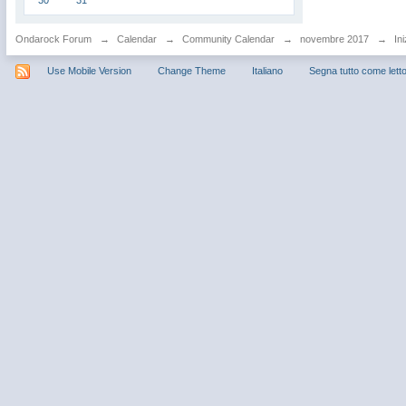
30
31
Ondarock Forum
→
Calendar
→
Community Calendar
→
novembre 2017
→
Ini
Use Mobile Version
Change Theme
Italiano
Segna tutto come lett