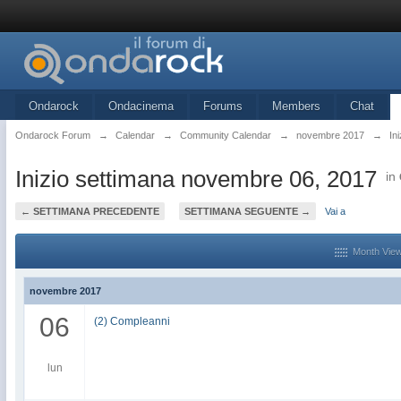
Ondarock
Ondacinema
Forums
Members
Chat
Ondarock Forum
→
Calendar
→
Community Calendar
→
novembre 2017
→
In
Inizio settimana novembre 06, 2017
in
← SETTIMANA PRECEDENTE
SETTIMANA SEGUENTE →
Vai a
Month Vie
novembre 2017
06
(2) Compleanni
lun