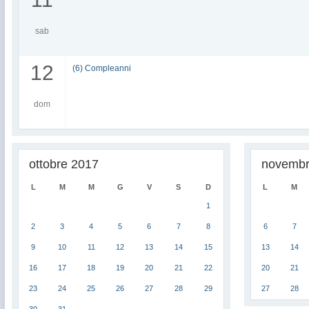
sab
12
(6) Compleanni
dom
ottobre 2017
novembr
L
M
M
G
V
S
D
L
M
1
2
3
4
5
6
7
8
6
7
9
10
11
12
13
14
15
13
14
16
17
18
19
20
21
22
20
21
23
24
25
26
27
28
29
27
28