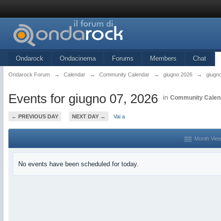
Ondarock
Ondacinema
Forums
Members
Chat
Ondarock Forum
→
Calendar
→
Community Calendar
→
giugno 2026
→
giugn
Events for giugno 07, 2026
in
Community Calen
← PREVIOUS DAY
NEXT DAY →
Vai a
Month Vie
No events have been scheduled for today.