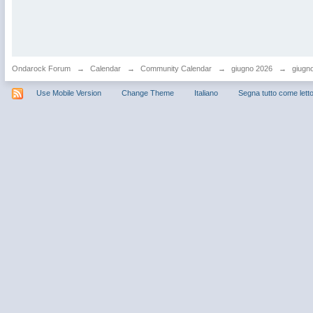
Ondarock Forum
→
Calendar
→
Community Calendar
→
giugno 2026
→
giugno
Use Mobile Version
Change Theme
Italiano
Segna tutto come lett