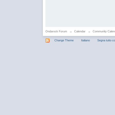
Ondarock Forum
→
Calendar
→
Community Calen
Change Theme
Italiano
Segna tutto co