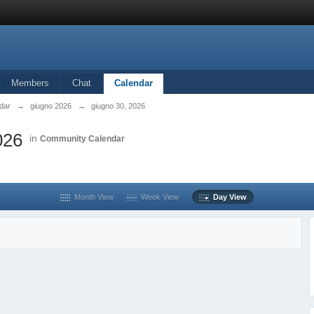
Members
Chat
Calendar
dar
→
giugno 2026
→
giugno 30, 2026
026
in
Community Calendar
Month View
Week View
Day View