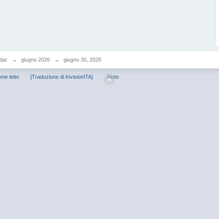
dar
→
giugno 2026
→
giugno 30, 2026
me letto
[Traduzione di InvisionITA]
Aiuto