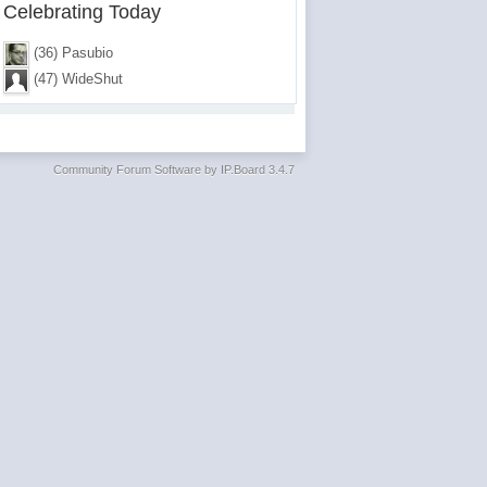
Celebrating Today
(36) Pasubio
(47) WideShut
Community Forum Software by IP.Board 3.4.7