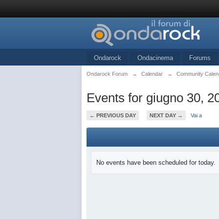
Ondarock
Ondacinema
Forums
Ondarock Forum
→
Calendar
→
Community Calen
Events for giugno 30, 2
← PREVIOUS DAY
NEXT DAY →
Vai a
No events have been scheduled for today.