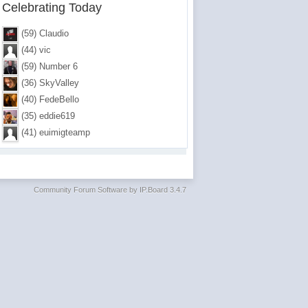
Celebrating Today
(59) Claudio
(44) vic
(59) Number 6
(36) SkyValley
(40) FedeBello
(35) eddie619
(41) euimigteamp
Community Forum Software by IP.Board 3.4.7