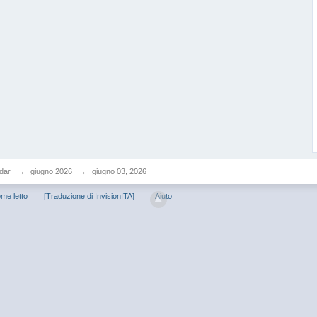
dar
→
giugno 2026
→
giugno 03, 2026
me letto
[Traduzione di InvisionITA]
Aiuto