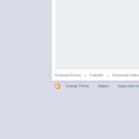
Ondarock Forum
→
Calendar
→
Community Calen
Change Theme
Italiano
Segna tutto co