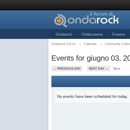
Ondarock
Ondacinema
Forums
Ondarock Forum
→
Calendar
→
Community Calen
Events for giugno 03, 2
← PREVIOUS DAY
NEXT DAY →
Vai a
No events have been scheduled for today.