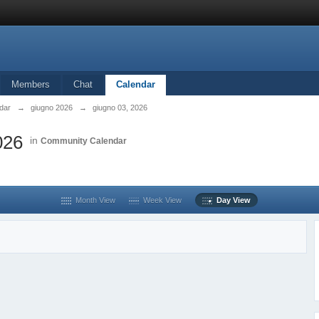
Members
Chat
Calendar
dar
→
giugno 2026
→
giugno 03, 2026
026
in
Community Calendar
Month View
Week View
Day View