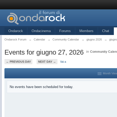
Ondarock
Ondacinema
Forums
Members
Chat
Ondarock Forum
→
Calendar
→
Community Calendar
→
giugno 2026
→
giugn
Events for giugno 27, 2026
in
Community Calen
← PREVIOUS DAY
NEXT DAY →
Vai a
Month Vie
No events have been scheduled for today.