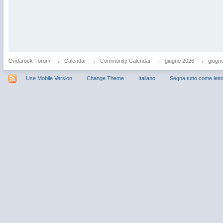
Ondarock Forum
→
Calendar
→
Community Calendar
→
giugno 2026
→
giugno
Use Mobile Version
Change Theme
Italiano
Segna tutto come lett