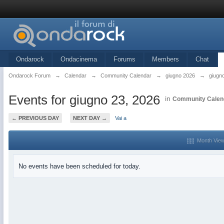
Ondarock
Ondacinema
Forums
Members
Chat
Ondarock Forum
→
Calendar
→
Community Calendar
→
giugno 2026
→
giugn
Events for giugno 23, 2026
in
Community Calen
← PREVIOUS DAY
NEXT DAY →
Vai a
Month Vie
No events have been scheduled for today.