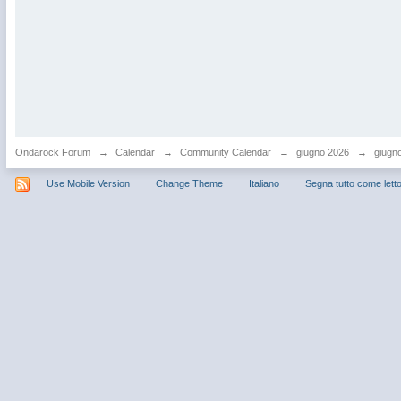
Ondarock Forum
→
Calendar
→
Community Calendar
→
giugno 2026
→
giugno
Use Mobile Version
Change Theme
Italiano
Segna tutto come lett