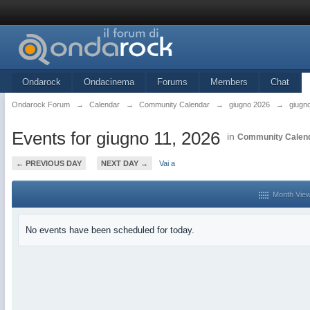
Ondarock
Ondacinema
Forums
Members
Chat
Ondarock Forum
→
Calendar
→
Community Calendar
→
giugno 2026
→
giugn
Events for giugno 11, 2026
in
Community Calen
← PREVIOUS DAY
NEXT DAY →
Vai a
Month Vie
No events have been scheduled for today.