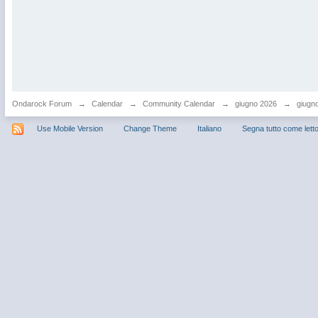
Ondarock Forum
→
Calendar
→
Community Calendar
→
giugno 2026
→
giugno
Use Mobile Version
Change Theme
Italiano
Segna tutto come lett